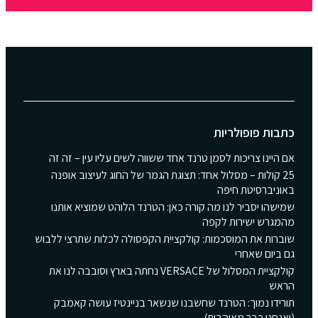
כתבות פופולריות
אם היינו צריכות לסמן טרנד אחד ששווה לשים עליו עין – זה זה
25 קולות – מסלול אחד: תצוגת הגמר של החוג לעיצוב אופנה
באוניברסיטת חיפה
שמישהו יסביר לנו מה קורה כאן: הטרנד הלוהט שמוציא אותנו
מהמגרש ישירות לקפה
שוברות את המוסכמות: קולקציית הקפסולה לכלות שתרצי ללבוש
גם ביום שאחרי
קולקציית המסלול של VERSACE נחתה בארץ וסובבה לנו את
הראש
תורידו נמוך: הטרנד שחשבנו שנשאר בניינטיז עושה קאמבק
(ואנחנו כבר מאוהבות)