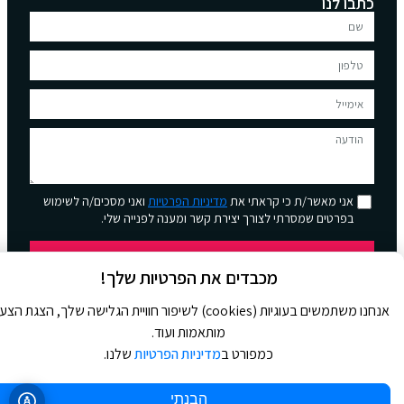
כתבו לנו
אני מאשר/ת כי קראתי את
מדיניות הפרטיות
ואני מסכים/ה לשימוש
בפרטים שמסרתי לצורך יצירת קשר ומענה לפנייה שלי.
שליחה
מכבדים את הפרטיות שלך!
אנחנו משתמשים בעוגיות (cookies) לשיפור חוויית הגלישה שלך, הצגת הצ
מותאמות ועוד.
כמפורט ב
מדיניות הפרטיות
שלנו.
© 2026 כל הזכויות שמורות ל
Jour Magazine
הבנתי
WebDigital | וובדיגיטל – עיצוב ובניית אתרים