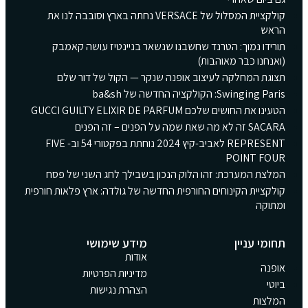
קולקציית המסלול של VERSACE נחתה בארץ וסובבה לנו את
הראש
תורידו נמוך: הטרנד שחשבנו שנשאר בניינטיז עושה קאמבק
(ואנחנו כבר מאוהבות)
תצוגת המחלקה לעיצוב אופנה שנקר — הקול של דור שלם
Swinging Paris: הקולקציה החדשה של ba&sh
הטעינו את החושים שלכם GUCCI GUILTY ELIXIR DE PARFUM
SACARA זה לא מה שאת שמה על הפנים – זה הפנים
REPRESENT לאביב-קיץ 2024 נוחתת בפקטורי 54 וב- FIVE
POINT FOUR
המלצת המערכת: זהו הלוק הנכון בשבילך לחג השני של פסח
קולקציית הקינוחים החורפית החדשה של גולדה: ארץ פלאות חורפית
ומתוקה
תחומי עניין
מידע שימושי
אודות
אופנה
מדיניות הפרטיות
ביוטי
הצהרת נגישות
המלצות