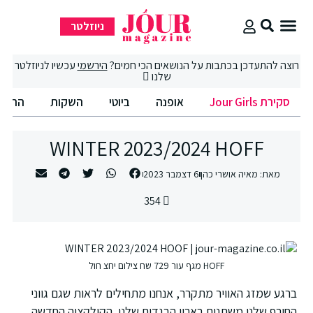
ניוזלטר
סקירת Jour Girls
סיבוב קניות
החיים הטובים
רוצה להתעדכן בכתבות על הנושאים הכי חמים?
הירשמי
עכשיו לניוזלטר
שלנו
סקירת Jour Girls
אופנה
ביוטי
השקות
החיים הט
WINTER 2023/2024 HOFF
מאת:
מאיה אושרי כהן
6 דצמבר 2023
354
HOFF מגף עור 729 שח צילום יחצ חול
ברגע שמזג האוויר מתקרר, אנחנו מתחילים לראות שגם גווני
החורף שלנו משתנים בארון הבגדים שלנו. הקולקציה החדשה