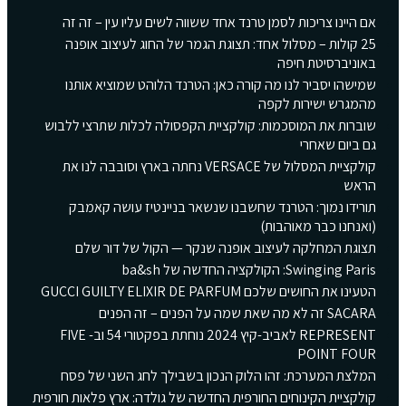
אם היינו צריכות לסמן טרנד אחד ששווה לשים עליו עין – זה זה
25 קולות – מסלול אחד: תצוגת הגמר של החוג לעיצוב אופנה
באוניברסיטת חיפה
שמישהו יסביר לנו מה קורה כאן: הטרנד הלוהט שמוציא אותנו
מהמגרש ישירות לקפה
שוברות את המוסכמות: קולקציית הקפסולה לכלות שתרצי ללבוש
גם ביום שאחרי
קולקציית המסלול של VERSACE נחתה בארץ וסובבה לנו את
הראש
תורידו נמוך: הטרנד שחשבנו שנשאר בניינטיז עושה קאמבק
(ואנחנו כבר מאוהבות)
תצוגת המחלקה לעיצוב אופנה שנקר — הקול של דור שלם
Swinging Paris: הקולקציה החדשה של ba&sh
הטעינו את החושים שלכם GUCCI GUILTY ELIXIR DE PARFUM
SACARA זה לא מה שאת שמה על הפנים – זה הפנים
REPRESENT לאביב-קיץ 2024 נוחתת בפקטורי 54 וב- FIVE
POINT FOUR
המלצת המערכת: זהו הלוק הנכון בשבילך לחג השני של פסח
קולקציית הקינוחים החורפית החדשה של גולדה: ארץ פלאות חורפית