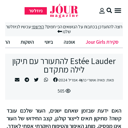
ניוזלטר
סקירת Jour Girls
סיבוב קניות
החיים הטובים
רוצה להתעדכן בכתבות על הנושאים הכי חמים?
הירשמי
עכשיו לניוזלטר
שלנו
סקירת Jour Girls
אופנה
ביוטי
השקות
החיים
Estée Lauder להתעורר עם תיקון
לילה מתקדם
מאת:
מאיה אושרי כהן
4 אפריל 2024
505
האם ידעת שבזמן שאתם ישנים, העור שלכם עובד
קשה? מתיקון תאים לייצור קולגן, קצב החידוש של העור
אינו מפסיק. מותג האיפור והטיפוח היוקרתי אסתי לאודר,