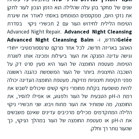
שנים של מחקר בהן עלה שהלילה הוא הזמן הנכון לעור לתקן
את נזקי היום, ממקסמים המומחים באסתי לאודר את שיגרת
הטיפוח הלילית לחידוש העור עם 2 תכשירי ניקוי בסדרת
Advanced Night Repair.
Advanced Night Cleansing
Gelée
החדש, ו-
Advanced Night Cleansing Balm
האהוב באריזה חדשה. לכל אחד מרקם טרנספורמטיבי ייחודי
וגישה עדינה המנקה את העור ביעילות ומכינה אותו לשגרת
הטיפוח. מעטפת החומצה של העור היא מעין סרט דק על
השכבה החיצונית ביותר של העור המשמשת כהגנה ראשונה
מפני תקיפות חיצוניות מזיקות. מעטפת החומצה העדינה יכולה
להיות מושפעת בקלות מחומרי ניקוי קשים שיכולים לשבש את
רמת ה-pH הטבעית של העור ולפגוע, או אפילו להסיר, את
החומצה, מה שמותיר את העור מתוח ויבש. שני תכשירי ניקוי
הלילה המתקדמים מכילים מרכיבים עדינים שאינם משבשים
את ה-pH או מעטפת החומצה של העור במהלך הניקוי, כך
שהעור נותר רך וחלק.