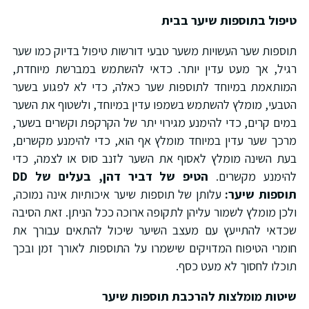
יפול בתוספות שיער בבית
וספות שער העשויות משער טבעי דורשות טיפול בדיוק כמו שער
גיל, אך מעט עדין יותר. כדאי להשתמש במברשת מיוחדת,
מותאמת במיוחד לתוספות שער כאלה, כדי לא לפגוע בשער
טבעי, מומלץ להשתמש בשמפו עדין במיוחד, ולשטוף את השער
מים קרים, כדי להימנע מגירוי יתר של הקרקפת וקשרים בשער,
רכך שער עדין במיוחד מומלץ אף הוא, כדי להימנע מקשרים,
עת השינה מומלץ לאסוף את השער לזנב סוס או לצמה, כדי
הימנע מקשרים.
הטיפ של דביר דהן, בעלים של
DD
וספות שיער:
עלותן של תוספות שיער איכותיות אינה נמוכה,
לכן מומלץ לשמור עליהן לתקופה ארוכה ככל הניתן. זאת הסיבה
כדאי להתייעץ עם מעצב השיער שיכול להתאים עבורך את
ומרי הטיפוח המדויקים שישמרו על התוספות לאורך זמן ובכך
וכלו לחסוך לא מעט כסף.
יטות מומלצות להרכבת תוספות שיער