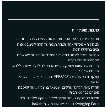
כתבות פופולריות
אם היינו צריכות לסמן טרנד אחד ששווה לשים עליו עין – זה זה
25 קולות – מסלול אחד: תצוגת הגמר של החוג לעיצוב אופנה
באוניברסיטת חיפה
שמישהו יסביר לנו מה קורה כאן: הטרנד הלוהט שמוציא אותנו
מהמגרש ישירות לקפה
שוברות את המוסכמות: קולקציית הקפסולה לכלות שתרצי ללבוש
גם ביום שאחרי
קולקציית המסלול של VERSACE נחתה בארץ וסובבה לנו את
הראש
תורידו נמוך: הטרנד שחשבנו שנשאר בניינטיז עושה קאמבק
(ואנחנו כבר מאוהבות)
תצוגת המחלקה לעיצוב אופנה שנקר — הקול של דור שלם
Swinging Paris: הקולקציה החדשה של ba&sh