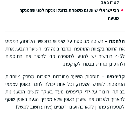
לט"ו באב
הכי ישראלי שיש: גם משפחת בוזגלו מנקה לפני שהמנקה
מגיעה
לחמה –
השיטה מבוססת על שימוש במכשיר הלחמה, הממיס
ת החומר בקצוות התוספת ומחבר בינה לבין השיער הטבעי. אחת
ל4-5 חודשים יש להגיע למספרה כדי להסיר את התוספות
להרכיבן מחדש בצמוד לקרקפת.
ליפסים –
תוספות השיער מחוברות לסיכות מסרק מיוחדות
נתפסות לשורש השערה, וכל אחת יכולה לחבר באופן עצמאי
ביתה. חיבור על-ידי קליפסים נועד בעיקר לנשים המעוניינות
האריך ולעבות את שיערן באופן שלא מצריך הגעה באופן שוטף
מספרה; פתרון להארכה ועיבוי זמניים (אירוע חשוב למשל).