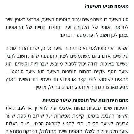
איפה מגיע השיער?
וג השיער בו משתמשים עבור תוספות השיער, אחראי באופן ישיר
מראה הסופי של הלקוחה ועל תוחלת החיים של התוספות
צמן לכן חשוב לדעת מספר דברים:
שיער הכי פופולארי ואיכותי הינו שיער אדם, ישנם הרבה סוגים
ל שיער אדם בהם משתמשים ליצירת תוספת שיער. חשוב להבין
שיער באיכות ירודה יכול לסבול מיובש, שבריריות וקשרים. סוג
יער נוסף שקיים בתחום תוספות השיער הוא שיער סינטטי –
תאים לשימוש לזמן קצר או אירוע חד פעמי. רוב השיער בארץ
גיע מארצות מזרח אירופה, רוסיה, ברזיל, או סין.
הם היתרונות של תוספות שיער טבעיות
וספות שיער טבעיות מהוות אמצעי יעיל להאריך או לעבות את
שיער הטבעי. בימינו, קיימת אפשרות של שילוב תוספת שיער
בעית לשיער הקיים, כדי להגיע למראה הרצוי. נשים בעלות
יער חלק יכולות לשלב תוספת שיער מתולתל, במרקם המתאים