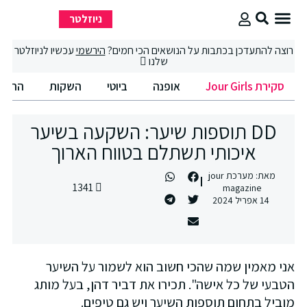
ניוזלטר
סקירת Jour Girls
סיבוב קניות
החיים הטובים
וצה להתעדכן בכתבות על הנושאים הכי חמים?
הירשמי
עכשיו לניוזלטר
שלנו
סקירת Jour Girls
אופנה
ביוטי
השקות
החיים הט
DD תוספות שיער: השקעה בשיער
איכותי תשתלם בטווח הארוך
מאת:
מערכת jour
1341
magazine
14 אפריל 2024
ני מאמין שמה שהכי חשוב הוא לשמור על השיער
טבעי של כל אישה". תכירו את דביר דהן, בעל מותג
וביל בתחום תוספות השיער ויש גם טיפים.