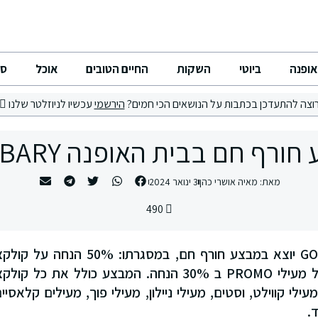
אופנה
ביוטי
השקות
החיים הטובים
אוכל
סי
וצה להתעדכן בכתבות על הנושאים הכי חמים?
הירשמי
עכשיו לניוזלטר שלנו
ורף חם בבית האופנה GOLBARY
מאת:
מאיה אושרי כהן
3 ינואר 2024
490
בית האופנה GOLBARY יוצא במבצע חורף חם
לחורף 2024 כולל על מעילי PROMO ב 30% הנחה. המבצע כולל
עילי קווילט, וסטים, מעילי ניילון, מעילי פוך, מעילים קלאסיי
.