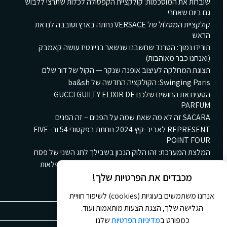
שוברות את המוסכמות: קולקציית הקפסולה לכלות שתרצי ללבוש
גם ביום שאחרי
קולקציית המסלול של VERSACE נחתה בארץ וסובבה לנו את
הראש
תורידו נמוך: הטרנד שחשבנו שנשאר בניינטיז עושה קאמבק
(ואנחנו כבר מאוהבות)
תצוגת המחלקה לעיצוב אופנה שנקר — הקול של דור שלם
Swinging Paris: הקולקציה החדשה של ba&sh
הטעינו את החושים שלכם GUCCI GUILTY ELIXIR DE
PARFUM
SACARA זה לא מה שאת שמה על הפנים – זה הפנים
REPRESENT לאביב-קיץ 2024 נוחתת בפקטורי 54 וב- FIVE
POINT FOUR
המלצת המערכת: זהו הלוק הנכון בשבילך לחג השני של פסח
קולקציית הקינוחים החורפית החדשה של גולדה: ארץ פלאות
חורפית ומתוקה
מכבדים את הפרטיות שלך!
אנחנו משתמשים בעוגיות (cookies) לשיפור חוויית
הגלישה שלך, הצגת הצעות מותאמות ועוד.
כמפורט ב
מדיניות הפרטיות
שלנו.