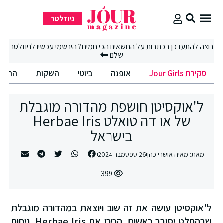
ניוזלטר
סקירת Jour Girls
סיבוב קניות
החיים הטובים
רוצה להתעדכן בכתבות על הנושאים הכי חמים?
הירשמי
עכשיו לניוזלטר
שלנו
סקירת Jour Girls
אופנה
ביוטי
השקות
החיים
ל'אוקסיטן חושפת מהדורה מוגבלת
של או דה טואלט Herbae Iris
בישראל
מאת:
מאיה אושרי כהן
26 ספטמבר 2024
399
ל'אוקסיטן עושה את זה שוב ויוצאת במהדורה מוגבלת
שבהחלט יסובב ראשים. הכירו את Herbae Iris, ניחוח