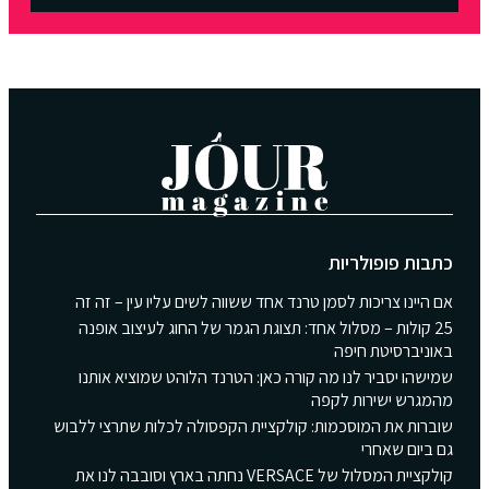
כתבות פופולריות
אם היינו צריכות לסמן טרנד אחד ששווה לשים עליו עין – זה זה
25 קולות – מסלול אחד: תצוגת הגמר של החוג לעיצוב אופנה
באוניברסיטת חיפה
שמישהו יסביר לנו מה קורה כאן: הטרנד הלוהט שמוציא אותנו
מהמגרש ישירות לקפה
שוברות את המוסכמות: קולקציית הקפסולה לכלות שתרצי ללבוש
גם ביום שאחרי
קולקציית המסלול של VERSACE נחתה בארץ וסובבה לנו את