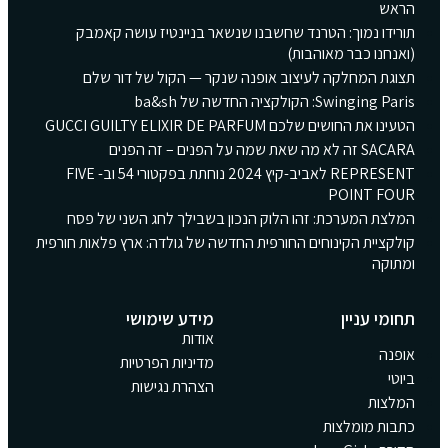
הראש
תורידו נמוך: הטרנד שחשבנו שנשאר בניינטיז עושה קאמבק
(ואנחנו כבר מאוהבות)
תצוגת המחלקה לעיצוב אופנה שנקר — הקול של דור שלם
Swinging Paris: הקולקציה החדשה של ba&sh
הטעינו את החושים שלכם GUCCI GUILTY ELIXIR DE PARFUM
SACARA זה לא מה שאת שמה על הפנים – זה הפנים
REPRESENT לאביב-קיץ 2024 נוחתת בפקטורי 54 וב- FIVE
POINT FOUR
המלצת המערכת: זהו הלוק הנכון בשבילך לחג השני של פסח
קולקציית הקינוחים החורפית החדשה של גולדה: ארץ פלאות חורפית
ומתוקה
תחומי עניין
מידע שימושי
אודות
אופנה
מדיניות הפרטיות
ביוטי
הצהרת נגישות
המלצות
כתבות מומלצות