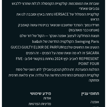
שוברות את המוסכמות: קולקציית הקפסולה לכלות שתרצי ללבוש
גם ביום שאחרי
קולקציית המסלול של VERSACE נחתה בארץ וסובבה לנו את
הראש
תורידו נמוך: הטרנד שחשבנו שנשאר בניינטיז עושה קאמבק
(ואנחנו כבר מאוהבות)
תצוגת המחלקה לעיצוב אופנה שנקר — הקול של דור שלם
Swinging Paris: הקולקציה החדשה של ba&sh
הטעינו את החושים שלכם GUCCI GUILTY ELIXIR DE PARFUM
SACARA זה לא מה שאת שמה על הפנים – זה הפנים
REPRESENT לאביב-קיץ 2024 נוחתת בפקטורי 54 וב- FIVE
POINT FOUR
המלצת המערכת: זהו הלוק הנכון בשבילך לחג השני של פסח
קולקציית הקינוחים החורפית החדשה של גולדה: ארץ פלאות חורפית
ומתוקה
תחומי עניין
מידע שימושי
אודות
אופנה
מדיניות הפרטיות