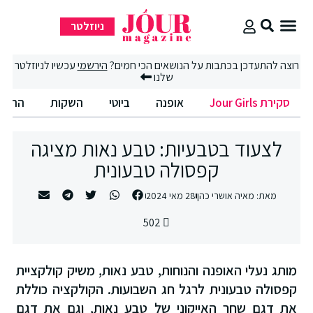
ניוזלטר
סקירת Jour Girls
רוצה להתעדכן בכתבות על הנושאים הכי חמים?
הירשמי
עכשיו לניוזלטר
שלנו
סקירת Jour Girls
אופנה
ביוטי
השקות
החיים הט
לצעוד בטבעיות: טבע נאות מציגה
קפסולה טבעונית
מאת:
מאיה אושרי כהן
28 מאי 2024
502
מותג נעלי האופנה והנוחות, טבע נאות, משיק קולקציית
קפסולה טבעונית לרגל חג השבועות. הקולקציה כוללת
את דגם שחר האייקוני של טבע נאות, וגם את דגם