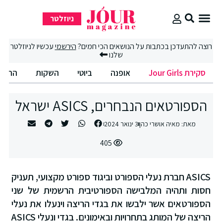
ניוזלטר
סקירת Jour Girls
רוצה להתעדכן בכתבות על הנושאים הכי חמים?
הירשמי
עכשיו לניוזלטר
שלנו
סקירת Jour Girls
אופנה
ביוטי
השקות
החיים הט
הספורטאים הנבחרים, ASICS ישראל
מאת:
מאיה אושרי כהן
3 ינואר 2024
405
ASICS חברת נעלי הספורט וביגוד ספורט מקצועי, תעניק
חסות ותהיה המלבישה הספורטיבית הרשמית של שני
הספורטאים אשר ילבשו את בגדי הריצה וינעלו את נעלי
הריצה של המותג בתחרויות ובאימונים. בגדי ונעלי ASICS