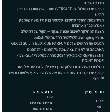
גם ביום שאחרי
קולקציית המסלול של VERSACE נחתה בארץ וסובבה לנו את
הראש
תורידו נמוך: הטרנד שחשבנו שנשאר בניינטיז עושה קאמבק
(ואנחנו כבר מאוהבות)
תצוגת המחלקה לעיצוב אופנה שנקר — הקול של דור שלם
Swinging Paris: הקולקציה החדשה של ba&sh
הטעינו את החושים שלכם GUCCI GUILTY ELIXIR DE PARFUM
SACARA זה לא מה שאת שמה על הפנים – זה הפנים
REPRESENT לאביב-קיץ 2024 נוחתת בפקטורי 54 וב- FIVE
POINT FOUR
המלצת המערכת: זהו הלוק הנכון בשבילך לחג השני של פסח
קולקציית הקינוחים החורפית החדשה של גולדה: ארץ פלאות חורפית
ומתוקה
תחומי עניין
מידע שימושי
אודות
אופנה
מדיניות הפרטיות
ביוטי
הצהרת נגישות