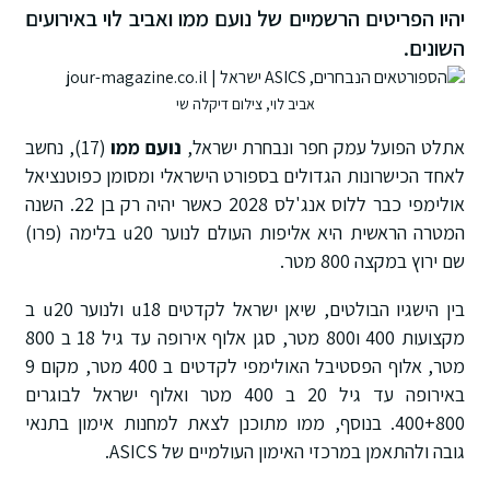
יהיו הפריטים הרשמיים של נועם ממו ואביב לוי באירועים
השונים.
אביב לוי, צילום דיקלה שי
אתלט הפועל עמק חפר ונבחרת ישראל,
נועם ממו
(17), נחשב
לאחד הכישרונות הגדולים בספורט הישראלי ומסומן כפוטנציאל
אולימפי כבר ללוס אנג'לס 2028 כאשר יהיה רק בן 22. השנה
המטרה הראשית היא אליפות העולם לנוער u20 בלימה (פרו)
שם ירוץ במקצה 800 מטר.
בין הישגיו הבולטים, שיאן ישראל לקדטים u18 ולנוער u20 ב
מקצועות 400 ו800 מטר, סגן אלוף אירופה עד גיל 18 ב 800
מטר, אלוף הפסטיבל האולימפי לקדטים ב 400 מטר, מקום 9
באירופה עד גיל 20 ב 400 מטר ואלוף ישראל לבוגרים
400+800. בנוסף, ממו מתוכנן לצאת למחנות אימון בתנאי
גובה ולהתאמן במרכזי האימון העולמיים של ASICS.