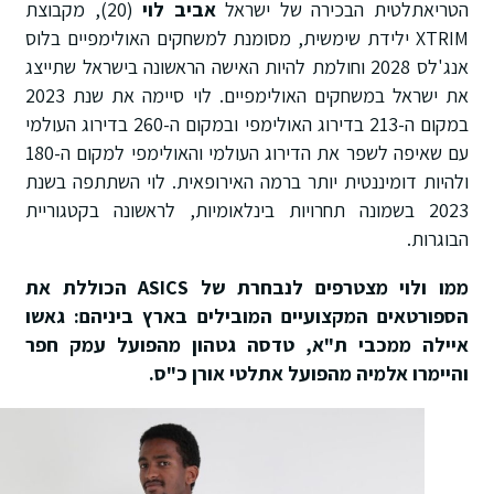
הטריאתלטית הבכירה של ישראל
אביב לוי
(20), מקבוצת
XTRIM ילידת שימשית, מסומנת למשחקים האולימפיים בלוס
אנג'לס 2028 וחולמת להיות האישה הראשונה בישראל שתייצג
את ישראל במשחקים האולימפיים. לוי סיימה את שנת 2023
במקום ה-213 בדירוג האולימפי ובמקום ה-260 בדירוג העולמי
עם שאיפה לשפר את הדירוג העולמי והאולימפי למקום ה-180
ולהיות דומיננטית יותר ברמה האירופאית. לוי השתתפה בשנת
2023 בשמונה תחרויות בינלאומיות, לראשונה בקטגוריית
הבוגרות.
ממו ולוי מצטרפים לנבחרת של
ASICS
הכוללת את
הספורטאים המקצועיים המובילים בארץ ביניהם: גאשו
איילה ממכבי ת"א, טדסה גטהון מהפועל עמק חפר
והיימרו אלמיה מהפועל אתלטי אורן כ"ס.