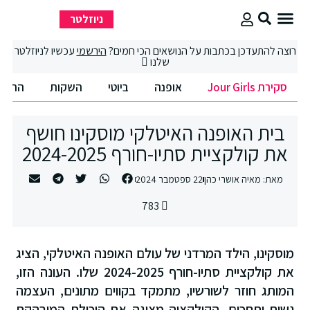
ניוזלטר
סקירת Jour Girls
סיבוב קניות
החיים הטובים
רוצה להתעדכן בכתבות על הנושאים הכי חמים?
הירשמי
עכשיו לניוזלטר
שלנו
סקירת Jour Girls
אופנה
ביוטי
השקות
החיים הט
בית האופנה האיטלקי מוסקינו חושף
את קולקציית סתיו-חורף 2024-2025
מאת:
מאיה אושרי כהן
22 ספטמבר 2024
783
מוסקינו, הילד המרדני של עולם האופנה האיטלקי, הציג
את קולקציית סתיו-חורף 2024-2025 שלו. העונה הזו,
המותג חוזר לשורשיו, מתמקד בקווים מתונים, העצמה
נשית ותחכום. הקולקציה מציגה את היכולת המובהקת