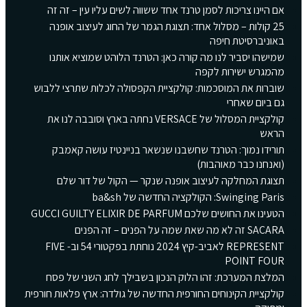
אם היינו צריכות לסמן טרנד אחד ששווה לשים עליו עין – זה זה
25 קולות – מסלול אחד: תצוגת הגמר של החוג לעיצוב אופנה
באוניברסיטת חיפה
שמישהו יסביר לנו מה קורה כאן: הטרנד הלוהט שמוציא אותנו
מהמגרש ישירות לקפה
שוברות את המוסכמות: קולקציית הקפסולה לכלות שתרצי ללבוש
גם ביום שאחרי
קולקציית המסלול של VERSACE נחתה בארץ וסובבה לנו את
הראש
תורידו נמוך: הטרנד שחשבנו שנשאר בניינטיז עושה קאמבק
(ואנחנו כבר מאוהבות)
תצוגת המחלקה לעיצוב אופנה שנקר — הקול של דור שלם
Swinging Paris: הקולקציה החדשה של ba&sh
הטעינו את החושים שלכם GUCCI GUILTY ELIXIR DE PARFUM
SACARA זה לא מה שאת שמה על הפנים – זה הפנים
REPRESENT לאביב-קיץ 2024 נוחתת בפקטורי 54 וב- FIVE
POINT FOUR
המלצת המערכת: זהו הלוק הנכון בשבילך לחג השני של פסח
קולקציית הקינוחים החורפית החדשה של גולדה: ארץ פלאות חורפית