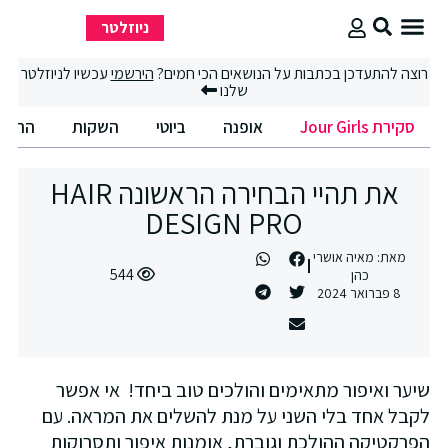
ניוזלטר
סקירת Jour Girls
סיבוב קניות
החיים הטובים
וצה להתעדכן בכתבות על הנושאים הכי חמים?
הירשמי
עכשיו לניוזלטר
שלנו
סקירת Jour Girls
אופנה
ביוטי
השקות
החיים הט
את תהיי הבחירה הראשונה HAIR
DESIGN PRO
מאת:
מאיה אושרי
544
כהן
8 פברואר 2024
יער ואיפור מתאימים והולכים טוב ביחד! אי אפשר
קבל אחד בלי השני על מנת להשלים את המראה. עם
פרקטיקה ההולכת וגוברת, אומנות איפור ותסרוקות