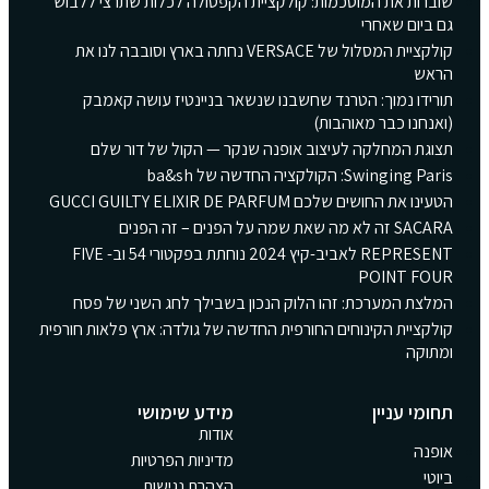
שוברות את המוסכמות: קולקציית הקפסולה לכלות שתרצי ללבוש
גם ביום שאחרי
קולקציית המסלול של VERSACE נחתה בארץ וסובבה לנו את
הראש
תורידו נמוך: הטרנד שחשבנו שנשאר בניינטיז עושה קאמבק
(ואנחנו כבר מאוהבות)
תצוגת המחלקה לעיצוב אופנה שנקר — הקול של דור שלם
Swinging Paris: הקולקציה החדשה של ba&sh
הטעינו את החושים שלכם GUCCI GUILTY ELIXIR DE PARFUM
SACARA זה לא מה שאת שמה על הפנים – זה הפנים
REPRESENT לאביב-קיץ 2024 נוחתת בפקטורי 54 וב- FIVE
POINT FOUR
המלצת המערכת: זהו הלוק הנכון בשבילך לחג השני של פסח
קולקציית הקינוחים החורפית החדשה של גולדה: ארץ פלאות חורפית
ומתוקה
תחומי עניין
מידע שימושי
אודות
אופנה
מדיניות הפרטיות
ביוטי
הצהרת נגישות