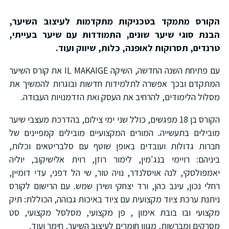
קורס מתמקד בטכניקות מתקדמות לעיצוב השיער,
בנת סוגי שיער שונים, התמודדות עם שיער בעייתי,
רנדים, תסרוקות לאופנה, כלות, שיווק ועוד.
עם פתיחת השנה החדשה, השיקה IL MAKAIGE את קורס השיער
מתקדם ובכך אפשרה לתלמידות חדשות ובוגרות להמשיך את
סלול הלימודים, להרחיב את העסק ואת הזדמנויות העבודה.
הקורס בן 18 מפגשים, כולל שני ימי צילום, בהדרכת מעצבי שיער
ובילים בתעשייה. המורים המקצועיים מובילים קמפיינים של
ברות גדולות ועובדים באופן שוטף עם סלבריטאים וכלות,
יניהם: רויימי בנג'מין, לימור רוזן, רוית אלישיקוב, יוליה
אמפולסקי, לנה אויסלנדר, נויה טור, שי הל דפני, עדי דומיין,
חלי נכון, עינב כהן, ורד יצחקי ושירן שמש. עם הרישום לקורס
יתנת ערכת ציוד מקצועית עם ציוד באיכות גבוהה, הכוללת: תיק
קצועי ובו בובת אימון , פן מקצועי, מסלסל מקצועי, סט
סרקים ומברשות, מגוון חומרים לעיצוב השיער, חימר ועוד.