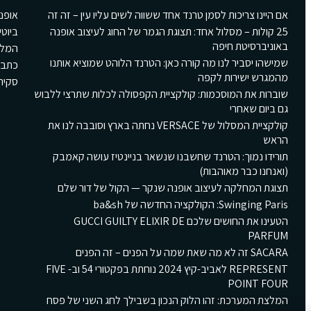
אם היינו צריכות לסמן טרנד אחד ששווה לשים עליו עין – זה זה
אופנ
25 קולות – מסלול אחד: תצוגת הגמר של החוג לעיצוב אופנה
ביוטי
באוניברסיטת חיפה
המלצ
שמישהו יסביר לנו מה קורה כאן: הטרנד הלוהט שמוציא אותנו
כתבו
מהמגרש ישירות לקפה
סקירת Girls
שוברות את המוסכמות: קולקציית הקפסולה לכלות שתרצי ללבוש
גם ביום שאחרי
קולקציית המסלול של VERSACE נחתה בארץ וסובבה לנו את
הראש
תורידו נמוך: הטרנד שחשבנו שנשאר בניינטיז עושה קאמבק
(ואנחנו כבר מאוהבות)
תצוגת המחלקה לעיצוב אופנה שנקר — הקול של דור שלם
Swinging Paris: הקולקציה החדשה של ba&sh
הטעינו את החושים שלכם GUCCI GUILTY ELIXIR DE
PARFUM
SACARA זה לא מה שאת שמה על הפנים – זה הפנים
REPRESENT לאביב-קיץ 2024 נוחתת בפקטורי 54 וב- FIVE
POINT FOUR
המלצת המערכת: זהו הלוק הנכון בשבילך לחג השני של פסח