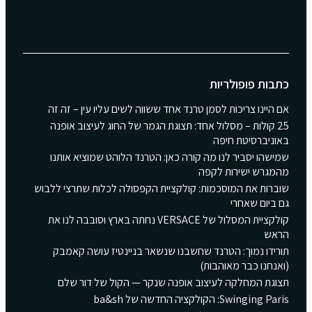
כתבות פופולריות
אם היינו צריכות לסמן טרנד אחד ששווה לשים עליו עין – זה זה
25 קולות – מסלול אחד: תצוגת הגמר של החוג לעיצוב אופנה
באוניברסיטת חיפה
שמישהו יסביר לנו מה קורה כאן: הטרנד הלוהט שמוציא אותנו
מהמגרש ישירות לקפה
שוברות את המוסכמות: קולקציית הקפסולה לכלות שתרצי ללבוש
גם ביום שאחרי
קולקציית המסלול של VERSACE נחתה בארץ וסובבה לנו את
הראש
תורידו נמוך: הטרנד שחשבנו שנשאר בניינטיז עושה קאמבק
(ואנחנו כבר מאוהבות)
תצוגת המחלקה לעיצוב אופנה שנקר — הקול של דור שלם
Swinging Paris: הקולקציה החדשה של ba&sh