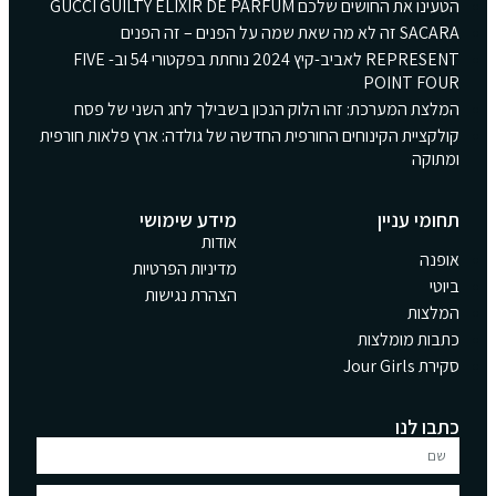
הטעינו את החושים שלכם GUCCI GUILTY ELIXIR DE PARFUM
SACARA זה לא מה שאת שמה על הפנים – זה הפנים
REPRESENT לאביב-קיץ 2024 נוחתת בפקטורי 54 וב- FIVE
POINT FOUR
המלצת המערכת: זהו הלוק הנכון בשבילך לחג השני של פסח
קולקציית הקינוחים החורפית החדשה של גולדה: ארץ פלאות חורפית
ומתוקה
תחומי עניין
מידע שימושי
אודות
אופנה
מדיניות הפרטיות
ביוטי
הצהרת נגישות
המלצות
כתבות מומלצות
סקירת Jour Girls
כתבו לנו