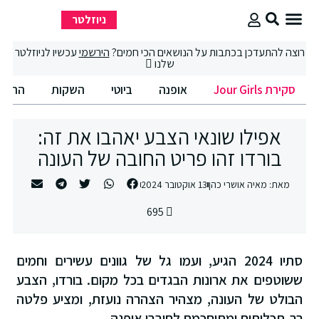
ניוזלטר
סקירת Jour Girls
סיבוב קניות
החיים הטובים
רוצה להתעדכן בכתבות על הנושאים הכי חמים?
הירשמי
עכשיו לניוזלטר
שלנו
סקירת Jour Girls
אופנה
ביוטי
השקות
החיים
אפילו שונאי הצבע יאהבו את זה:
בורדו זהו פריט החובה של העונה
מאת:
מאיה אושרי כהן
13 אוקטובר 2024
695
סתיו 2024 הגיע, ועמו גל של גוונים עשירים וחמים
ששוטפים את ארונות הבגדים בכל מקום. בורדו, הצבע
הבולט של העונה, מצהיר הצהרה נועזת, ומציע פלטה
רב-תכליתית ומתוחכמת לחובבי אופנה.