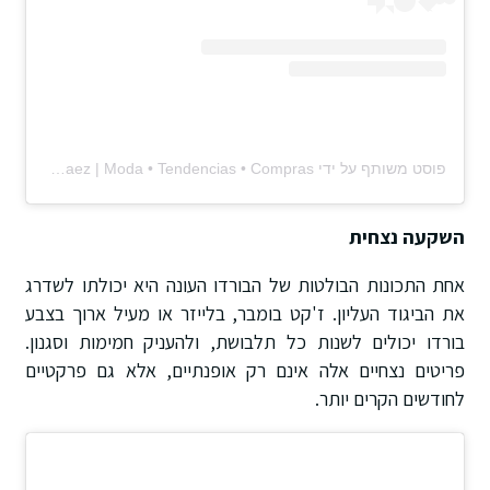
פוסט משותף על ידי ‏‎Elda Landaez | Moda • Tendencias • Compras‎‏ (@‏‎eldalandaez‎‏)
השקעה נצחית
אחת התכונות הבולטות של הבורדו העונה היא יכולתו לשדרג
את הביגוד העליון. ז'קט בומבר, בלייזר או מעיל ארוך בצבע
בורדו יכולים לשנות כל תלבושת, ולהעניק חמימות וסגנון.
פריטים נצחיים אלה אינם רק אופנתיים, אלא גם פרקטיים
לחודשים הקרים יותר.