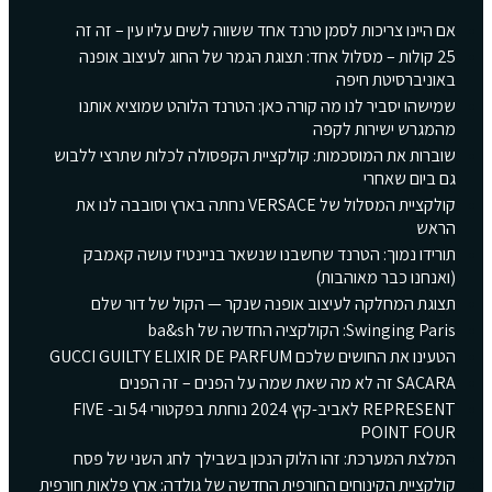
אם היינו צריכות לסמן טרנד אחד ששווה לשים עליו עין – זה זה
25 קולות – מסלול אחד: תצוגת הגמר של החוג לעיצוב אופנה
באוניברסיטת חיפה
שמישהו יסביר לנו מה קורה כאן: הטרנד הלוהט שמוציא אותנו
מהמגרש ישירות לקפה
שוברות את המוסכמות: קולקציית הקפסולה לכלות שתרצי ללבוש
גם ביום שאחרי
קולקציית המסלול של VERSACE נחתה בארץ וסובבה לנו את
הראש
תורידו נמוך: הטרנד שחשבנו שנשאר בניינטיז עושה קאמבק
(ואנחנו כבר מאוהבות)
תצוגת המחלקה לעיצוב אופנה שנקר — הקול של דור שלם
Swinging Paris: הקולקציה החדשה של ba&sh
הטעינו את החושים שלכם GUCCI GUILTY ELIXIR DE PARFUM
SACARA זה לא מה שאת שמה על הפנים – זה הפנים
REPRESENT לאביב-קיץ 2024 נוחתת בפקטורי 54 וב- FIVE
POINT FOUR
המלצת המערכת: זהו הלוק הנכון בשבילך לחג השני של פסח
קולקציית הקינוחים החורפית החדשה של גולדה: ארץ פלאות חורפית