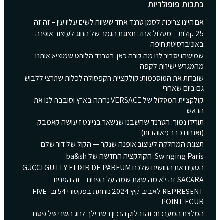
כתבות פופולריות
אם היינו צריכות לסמן טרנד אחד ששווה לשים עליו עין – זה זה
25 קולות – מסלול אחד: תצוגת הגמר של החוג לעיצוב אופנה
באוניברסיטת חיפה
שמישהו יסביר לנו מה קורה כאן: הטרנד הלוהט שמוציא אותנו
מהמגרש ישירות לקפה
שוברות את המוסכמות: קולקציית הקפסולה לכלות שתרצי ללבוש
גם ביום שאחרי
קולקציית המסלול של VERSACE נחתה בארץ וסובבה לנו את
הראש
תורידו נמוך: הטרנד שחשבנו שנשאר בניינטיז עושה קאמבק
(ואנחנו כבר מאוהבות)
תצוגת המחלקה לעיצוב אופנה שנקר — הקול של דור שלם
Swinging Paris: הקולקציה החדשה של ba&sh
הטעינו את החושים שלכם GUCCI GUILTY ELIXIR DE PARFUM
SACARA זה לא מה שאת שמה על הפנים – זה הפנים
REPRESENT לאביב-קיץ 2024 נוחתת בפקטורי 54 וב- FIVE
POINT FOUR
המלצת המערכת: זהו הלוק הנכון בשבילך לחג השני של פסח