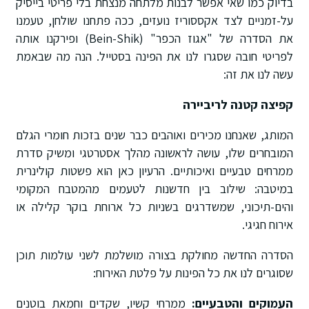
בדיוק כמו שאי אפשר לבנות מלתחה מנצחת בלי פריטי בייסיק
על-זמניים לצד אקססוריז נועזים, ככה פתחנו שולחן, טעמנו
את הסדרה של "אגוז הכפר" (Bein-Shik) ופירקנו אותה
לפריטי חובה שסגרו לנו את הפינה בסטייל. הנה מה שבאמת
עשה לנו את זה:
קפיצה קטנה לריביירה
המותג, שאנחנו מכירים ואוהבים כבר שנים בזכות חומרי הגלם
המובחרים שלו, עושה לראשונה מהלך אסטרטגי ומשיק סדרת
ממרחים טבעיים ואיכותיים
.
הרעיון כאן הוא פשטות קולינרית
במיטבה: שילוב בין חדשנות לטעמים מהמטבח המקומי
והים-תיכוני, שמשדרגים בשניות כל ארוחת בוקר קלילה או
אירוח חגיגי
.
הסדרה החדשה מחולקת בצורה מושלמת לשני עולמות תוכן
שסוגרים לנו את כל הפינות על פלטת האירוח
:
העמוקים והטבעיים:
ממרחי קשיו, שקדים וחמאת בוטנים