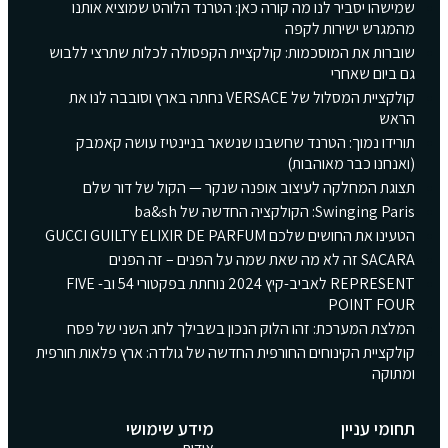
שמישהו יסביר לנו מה קורה כאן: הטרנד הלוהט שמוציא אותנו
מהמגרש ישירות לקפה
שוברות את המוסכמות: קולקציית הקפסולה לכלות שתרצי ללבוש
גם ביום שאחרי
קולקציית המסלול של VERSACE נחתה בארץ וסובבה לנו את
הראש
תורידו נמוך: הטרנד שחשבנו שנשאר בניינטיז עושה קאמבק
(ואנחנו כבר מאוהבות)
תצוגת המחלקה לעיצוב אופנה שנקר — הקול של דור שלם
Swinging Paris: הקולקציה החדשה של ba&sh
הטעינו את החושים שלכם GUCCI GUILTY ELIXIR DE PARFUM
SACARA זה לא מה שאת שמה על הפנים – זה הפנים
REPRESENT לאביב-קיץ 2024 נוחתת בפקטורי 54 וב- FIVE
POINT FOUR
המלצת המערכת: זהו הלוק הנכון בשבילך לחג השני של פסח
קולקציית הקינוחים החורפית החדשה של גולדה: ארץ פלאות חורפית
ומתוקה
תחומי עניין
מידע שימושי