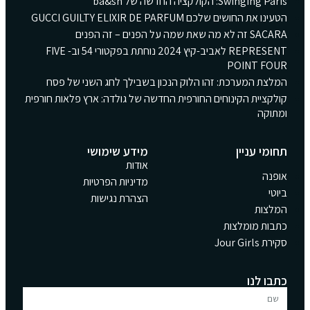
Swinging Paris: הקולקציה החדשה של ba&sh
הטעינו את החושים שלכם GUCCI GUILTY ELIXIR DE PARFUM
SACARA זה לא מה שאת שמה על הפנים – זה הפנים
REPRESENT לאביב-קיץ 2024 נוחתת בפקטורי 54 וב- FIVE
POINT FOUR
המלצת המערכת: זהו הלוק הנכון בשבילך לחג השני של פסח
קולקציית הקינוחים החורפית החדשה של גולדה: ארץ פלאות חורפית
ומתוקה
תחומי עניין
מידע שימושי
אודות
אופנה
מדיניות הפרטיות
ביוטי
הצהרת נגישות
המלצות
כתבות מומלצות
סקירת Jour Girls
כתבו לנו