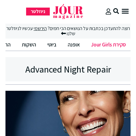
ניוזלטר
סקירת Jour Girls
סיבוב קניות
החיים הטובים
רוצה להתעדכן בכתבות על הנושאים הכי חמים?
הירשמי
עכשיו לניוזלטר
שלנו
סקירת Jour Girls
אופנה
ביוטי
השקות
החיים
Advanced Night Repair