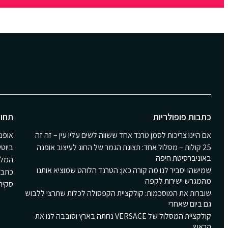
כתבות פופולריות
תחומ
אם היינו צריכות לסמן טרנד אחד ששווה לשים עליו עין – זה זה
אופנ
25 קולות – מסלול אחד: תצוגת הגמר של החוג לעיצוב אופנה
ביוטי
באוניברסיטת חיפה
המלצ
שמישהו יסביר לנו מה קורה כאן: הטרנד הלוהט שמוציא אותנו
כתבו
מהמגרש ישירות לקפה
סקירת Girls
שוברות את המוסכמות: קולקציית הקפסולה לכלות שתרצי ללבוש
גם ביום שאחרי
קולקציית המסלול של VERSACE נחתה בארץ וסובבה לנו את
הראש