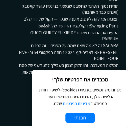
תורידו נמוך: הטרנד שחשבנו שנשאר בניינטיז עושה קאמבק
(ואנחנו כבר מאוהבות)
תצוגת המחלקה לעיצוב אופנה שנקר — הקול של דור שלם
Swinging Paris: הקולקציה החדשה של ba&sh
הטעינו את החושים שלכם GUCCI GUILTY ELIXIR DE
PARFUM
SACARA זה לא מה שאת שמה על הפנים – זה הפנים
REPRESENT לאביב-קיץ 2024 נוחתת בפקטורי 54 וב- FIVE
POINT FOUR
המלצת המערכת: זהו הלוק הנכון בשבילך לחג השני של פסח
קולקציית הקינוחים החורפית החדשה של גולדה: ארץ פלאות
חורפית ומתוקה
מכבדים את הפרטיות שלך!
אנחנו משתמשים בעוגיות (cookies) לשיפור חוויית
הגלישה שלך, הצגת הצעות מותאמות ועוד.
כמפורט ב
מדיניות הפרטיות
שלנו.
© 2026 כל הזכויות שמורות ל
Jour Magazine
הבנתי