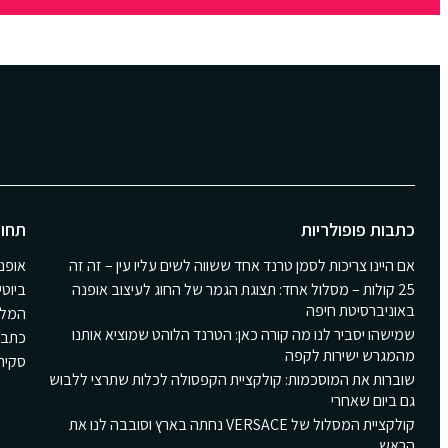
כתבות פופולריות
תחומ
אם היינו צריכות לסמן טרנד אחד ששווה לשים עליו עין – זה זה
אופנ
25 קולות – מסלול אחד: תצוגת הגמר של החוג לעיצוב אופנה
ביוטי
באוניברסיטת חיפה
המלצ
שמישהו יסביר לנו מה קורה כאן: הטרנד הלוהט שמוציא אותנו
כתבו
מהמגרש ישירות לקפה
סקירת Girls
שוברות את המוסכמות: קולקציית הקפסולה לכלות שתרצי ללבוש
גם ביום שאחרי
קולקציית המסלול של VERSACE נחתה בארץ וסובבה לנו את
הראש