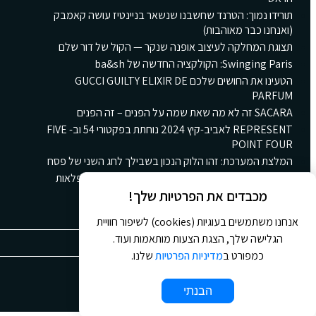
תורידו נמוך: הטרנד שחשבנו שנשאר בניינטיז עושה קאמבק
(ואנחנו כבר מאוהבות)
תצוגת המחלקה לעיצוב אופנה שנקר — הקול של דור שלם
Swinging Paris: הקולקציה החדשה של ba&sh
הטעינו את החושים שלכם GUCCI GUILTY ELIXIR DE
PARFUM
SACARA זה לא מה שאת שמה על הפנים – זה הפנים
REPRESENT לאביב-קיץ 2024 נוחתת בפקטורי 54 וב- FIVE
POINT FOUR
המלצת המערכת: זהו הלוק הנכון בשבילך לחג השני של פסח
קולקציית הקינוחים החורפית החדשה של גולדה: ארץ פלאות
חורפית ומתוקה
מכבדים את הפרטיות שלך!
אנחנו משתמשים בעוגיות (cookies) לשיפור חוויית
הגלישה שלך, הצגת הצעות מותאמות ועוד.
כמפורט ב
מדיניות הפרטיות
שלנו.
© 2026 כל הזכויות שמורות ל
Jour Magazine
הבנתי