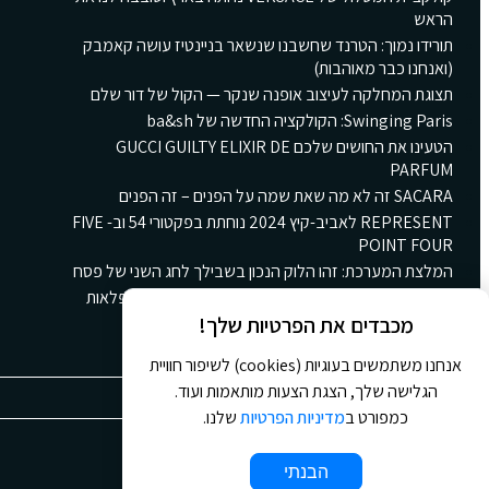
הראש
תורידו נמוך: הטרנד שחשבנו שנשאר בניינטיז עושה קאמבק
(ואנחנו כבר מאוהבות)
תצוגת המחלקה לעיצוב אופנה שנקר — הקול של דור שלם
Swinging Paris: הקולקציה החדשה של ba&sh
הטעינו את החושים שלכם GUCCI GUILTY ELIXIR DE
PARFUM
SACARA זה לא מה שאת שמה על הפנים – זה הפנים
REPRESENT לאביב-קיץ 2024 נוחתת בפקטורי 54 וב- FIVE
POINT FOUR
המלצת המערכת: זהו הלוק הנכון בשבילך לחג השני של פסח
קולקציית הקינוחים החורפית החדשה של גולדה: ארץ פלאות
חורפית ומתוקה
מכבדים את הפרטיות שלך!
אנחנו משתמשים בעוגיות (cookies) לשיפור חוויית
הגלישה שלך, הצגת הצעות מותאמות ועוד.
כמפורט ב
מדיניות הפרטיות
שלנו.
© 2026 כל הזכויות שמורות ל
Jour Magazine
הבנתי