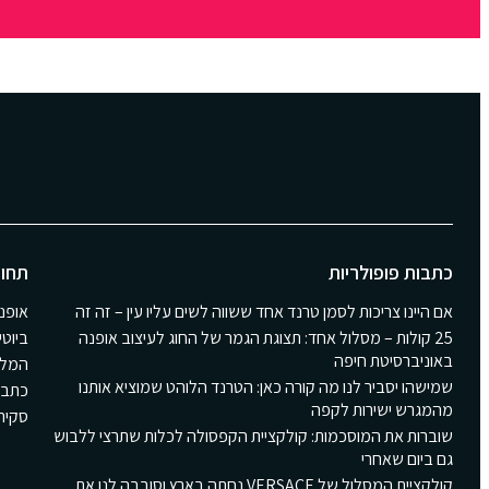
כתבות פופולריות
תחומ
אם היינו צריכות לסמן טרנד אחד ששווה לשים עליו עין – זה זה
אופנ
25 קולות – מסלול אחד: תצוגת הגמר של החוג לעיצוב אופנה
ביוטי
באוניברסיטת חיפה
המלצ
שמישהו יסביר לנו מה קורה כאן: הטרנד הלוהט שמוציא אותנו
כתבו
מהמגרש ישירות לקפה
סקירת Girls
שוברות את המוסכמות: קולקציית הקפסולה לכלות שתרצי ללבוש
גם ביום שאחרי
קולקציית המסלול של VERSACE נחתה בארץ וסובבה לנו את