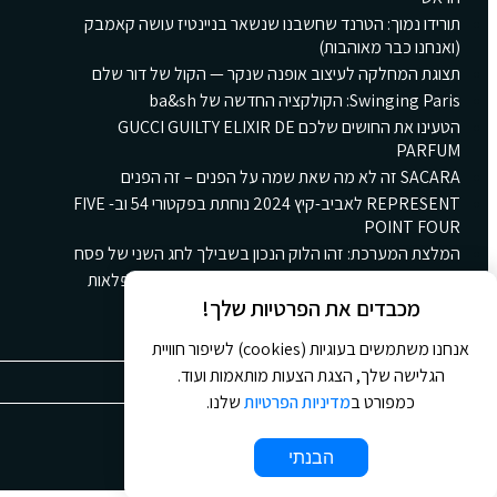
תורידו נמוך: הטרנד שחשבנו שנשאר בניינטיז עושה קאמבק
(ואנחנו כבר מאוהבות)
תצוגת המחלקה לעיצוב אופנה שנקר — הקול של דור שלם
Swinging Paris: הקולקציה החדשה של ba&sh
הטעינו את החושים שלכם GUCCI GUILTY ELIXIR DE
PARFUM
SACARA זה לא מה שאת שמה על הפנים – זה הפנים
REPRESENT לאביב-קיץ 2024 נוחתת בפקטורי 54 וב- FIVE
POINT FOUR
המלצת המערכת: זהו הלוק הנכון בשבילך לחג השני של פסח
קולקציית הקינוחים החורפית החדשה של גולדה: ארץ פלאות
חורפית ומתוקה
מכבדים את הפרטיות שלך!
אנחנו משתמשים בעוגיות (cookies) לשיפור חוויית
הגלישה שלך, הצגת הצעות מותאמות ועוד.
כמפורט ב
מדיניות הפרטיות
שלנו.
© 2026 כל הזכויות שמורות ל
Jour Magazine
הבנתי