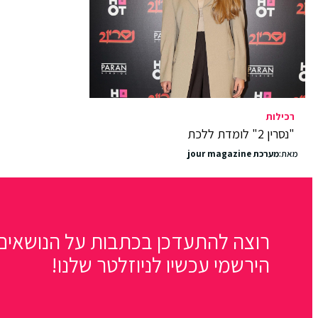
רכילות
"נסרין 2" לומדת ללכת
מאת:
מערכת jour magazine
רוצה להתעדכן בכתבות על הנושאים 
הירשמי עכשיו לניוזלטר שלנו!