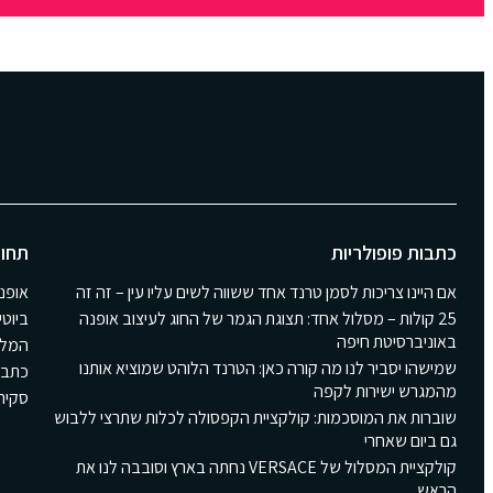
כתבות פופולריות
תחומ
אם היינו צריכות לסמן טרנד אחד ששווה לשים עליו עין – זה זה
אופנ
25 קולות – מסלול אחד: תצוגת הגמר של החוג לעיצוב אופנה
ביוטי
באוניברסיטת חיפה
המלצ
שמישהו יסביר לנו מה קורה כאן: הטרנד הלוהט שמוציא אותנו
כתבו
מהמגרש ישירות לקפה
סקירת Girls
שוברות את המוסכמות: קולקציית הקפסולה לכלות שתרצי ללבוש
גם ביום שאחרי
קולקציית המסלול של VERSACE נחתה בארץ וסובבה לנו את
הראש