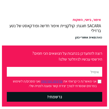
איפור
ביוטי
השקות
SACARA חוגגת: קולקציית איפור חדשה ופודקאסט של נטע
ברזילי
מאת:
מאיה אושרי כהן
רוצה להתעדכן בכתבות על הנושאים הכי חמים?
הירשמי עכשיו לניוזלטר שלנו!
אני מאשר/ת כי קראתי את
מדיניות הפרטיות
ואני מסכים/ה לשימוש
בפרטים שמסרתי לצורך יצירת קשר ומענה לפנייה שלי.
נרשמתי!