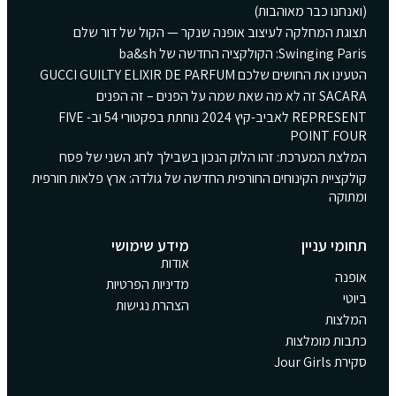
(ואנחנו כבר מאוהבות)
תצוגת המחלקה לעיצוב אופנה שנקר — הקול של דור שלם
Swinging Paris: הקולקציה החדשה של ba&sh
הטעינו את החושים שלכם GUCCI GUILTY ELIXIR DE PARFUM
SACARA זה לא מה שאת שמה על הפנים – זה הפנים
REPRESENT לאביב-קיץ 2024 נוחתת בפקטורי 54 וב- FIVE
POINT FOUR
המלצת המערכת: זהו הלוק הנכון בשבילך לחג השני של פסח
קולקציית הקינוחים החורפית החדשה של גולדה: ארץ פלאות חורפית
ומתוקה
תחומי עניין
מידע שימושי
אודות
אופנה
מדיניות הפרטיות
ביוטי
הצהרת נגישות
המלצות
כתבות מומלצות
סקירת Jour Girls