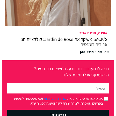
אופנה
חגיגת אביב
SACK’S משיקה את Jardin de Rose: קולקציית חג
אביבית רומנטית
מאת:
מאיה אושרי כהן
רוצה להתעדכן בכתבות על הנושאים הכי חמים?
הירשמי עכשיו לניוזלטר שלנו!
אני מאשר/ת כי קראתי את
מדיניות הפרטיות
ואני מסכים/ה לשימוש
בפרטים שמסרתי לצורך יצירת קשר ומענה לפנייה שלי.
נרשמתי!