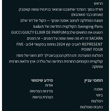
הראש
תורידו נמוך: הטרנד שחשבנו שנשאר בניינטיז עושה קאמבק
(ואנחנו כבר מאוהבות)
תצוגת המחלקה לעיצוב אופנה שנקר — הקול של דור שלם
Swinging Paris: הקולקציה החדשה של ba&sh
הטעינו את החושים שלכם GUCCI GUILTY ELIXIR DE PARFUM
SACARA זה לא מה שאת שמה על הפנים – זה הפנים
REPRESENT לאביב-קיץ 2024 נוחתת בפקטורי 54 וב- FIVE
POINT FOUR
המלצת המערכת: זהו הלוק הנכון בשבילך לחג השני של פסח
קולקציית הקינוחים החורפית החדשה של גולדה: ארץ פלאות חורפית
ומתוקה
תחומי עניין
מידע שימושי
אודות
אופנה
מדיניות הפרטיות
ביוטי
הצהרת נגישות
המלצות
כתבות מומלצות