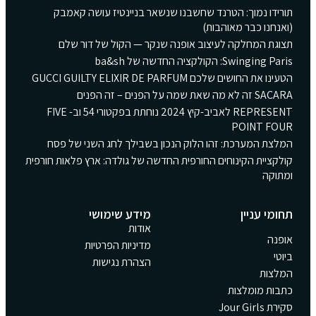
תורידו נמוך: הטרנד שחשבנו שנשאר בניינטיז עושה קאמבק
(ואנחנו כבר מאוהבות)
תצוגת המחלקה לעיצוב אופנה שנקר — הקול של דור שלם
Swinging Paris: הקולקציה החדשה של ba&sh
הטעינו את החושים שלכם GUCCI GUILTY ELIXIR DE PARFUM
SACARA זה לא מה שאת שמה על הפנים – זה הפנים
REPRESENT לאביב-קיץ 2024 נוחתת בפקטורי 54 וב- FIVE
POINT FOUR
המלצת המערכת: זהו הלוק הנכון בשבילך לחג השני של פסח
קולקציית הקינוחים החורפית החדשה של גולדה: ארץ פלאות חורפית
ומתוקה
תחומי עניין
מידע שימושי
אודות
אופנה
מדיניות הפרטיות
ביוטי
הצהרת נגישות
המלצות
כתבות מומלצות
סקירת Jour Girls