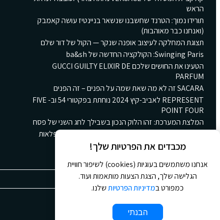
הראש
תורידו נמוך: הטרנד שחשבנו שנשאר בניינטיז עושה קאמבק
(ואנחנו כבר מאוהבות)
תצוגת המחלקה לעיצוב אופנה שנקר — הקול של דור שלם
Swinging Paris: הקולקציה החדשה של ba&sh
הטעינו את החושים שלכם GUCCI GUILTY ELIXIR DE
PARFUM
SACARA זה לא מה שאת שמה על הפנים – זה הפנים
REPRESENT לאביב-קיץ 2024 נוחתת בפקטורי 54 וב- FIVE
POINT FOUR
המלצת המערכת: זהו הלוק הנכון בשבילך לחג השני של פסח
קולקציית הקינוחים החורפית החדשה של גולדה: ארץ פלאות
חורפית ומתוקה
מכבדים את הפרטיות שלך!
אנחנו משתמשים בעוגיות (cookies) לשיפור חוויית
הגלישה שלך, הצגת הצעות מותאמות ועוד.
כמפורט ב
מדיניות הפרטיות
שלנו.
© 2026 כל הזכויות שמורות ל
Jour Magazine
הבנתי