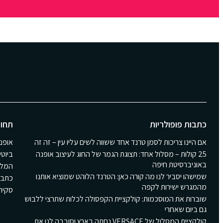
כתבות פופולריות
תחומ
אם היינו צריכות לסמן טרנד אחד ששווה לשים עליו עין – זה זה
אופנ
25 קולות – מסלול אחד: תצוגת הגמר של החוג לעיצוב אופנה
ביוטי
באוניברסיטת חיפה
המלצ
שמישהו יסביר לנו מה קורה כאן: הטרנד הלוהט שמוציא אותנו
כתבו
מהמגרש ישירות לקפה
סקירת Girls
שוברות את המוסכמות: קולקציית הקפסולה לכלות שתרצי ללבוש
גם ביום שאחרי
קולקציית המסלול של VERSACE נחתה בארץ וסובבה לנו את