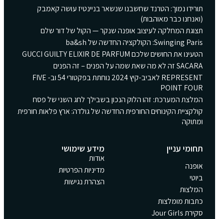
תורידו נמוך: הטרנד שחשבנו שנשאר בניינטיז עושה קאמבק
(ואנחנו כבר מאוהבות)
תצוגת המחלקה לעיצוב אופנה שנקר — הקול של דור שלם
Swinging Paris: הקולקציה החדשה של ba&sh
הטעינו את החושים שלכם GUCCI GUILTY ELIXIR DE PARFUM
SACARA זה לא מה שאת שמה על הפנים – זה הפנים
REPRESENT לאביב-קיץ 2024 נוחתת בפקטורי 54 וב- FIVE
POINT FOUR
המלצת המערכת: זהו הלוק הנכון בשבילך לחג השני של פסח
קולקציית הקינוחים החורפית החדשה של גולדה: ארץ פלאות חורפית
ומתוקה
תחומי עניין
מידע שימושי
אודות
אופנה
מדיניות הפרטיות
ביוטי
הצהרת נגישות
המלצות
כתבות מומלצות
סקירת Jour Girls