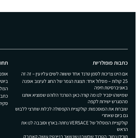
כתבות פופולריות
תחומ
אם היינו צריכות לסמן טרנד אחד ששווה לשים עליו עין – זה זה
אופנ
25 קולות – מסלול אחד: תצוגת הגמר של החוג לעיצוב אופנה
ביוטי
באוניברסיטת חיפה
המלצ
שמישהו יסביר לנו מה קורה כאן: הטרנד הלוהט שמוציא אותנו
כתבו
מהמגרש ישירות לקפה
סקירת Girls
שוברות את המוסכמות: קולקציית הקפסולה לכלות שתרצי ללבוש
גם ביום שאחרי
קולקציית המסלול של VERSACE נחתה בארץ וסובבה לנו את
הראש
תורידו נמוך: הטרנד שחשבנו שנשאר בניינטיז עושה קאמבק