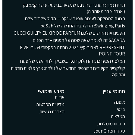
תורידו נמוך: הטרנד שחשבנו שנשאר בניינטיז עושה קאמבק
(ואנחנו כבר מאוהבות)
תצוגת המחלקה לעיצוב אופנה שנקר — הקול של דור שלם
Swinging Paris: הקולקציה החדשה של ba&sh
הטעינו את החושים שלכם GUCCI GUILTY ELIXIR DE PARFUM
SACARA זה לא מה שאת שמה על הפנים – זה הפנים
REPRESENT לאביב-קיץ 2024 נוחתת בפקטורי 54 וב- FIVE
POINT FOUR
המלצת המערכת: זהו הלוק הנכון בשבילך לחג השני של פסח
קולקציית הקינוחים החורפית החדשה של גולדה: ארץ פלאות חורפית
ומתוקה
תחומי עניין
מידע שימושי
אודות
אופנה
מדיניות הפרטיות
ביוטי
הצהרת נגישות
המלצות
כתבות מומלצות
סקירת Jour Girls