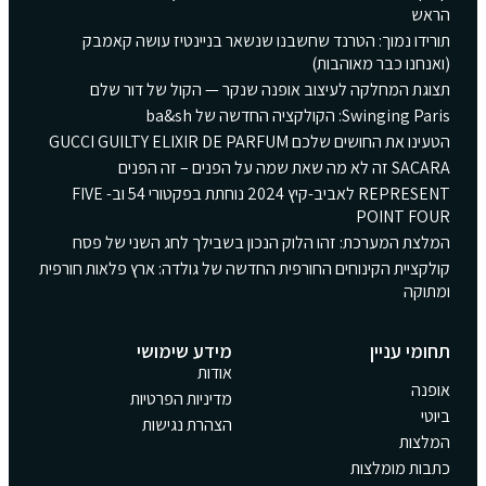
הראש
תורידו נמוך: הטרנד שחשבנו שנשאר בניינטיז עושה קאמבק
(ואנחנו כבר מאוהבות)
תצוגת המחלקה לעיצוב אופנה שנקר — הקול של דור שלם
Swinging Paris: הקולקציה החדשה של ba&sh
הטעינו את החושים שלכם GUCCI GUILTY ELIXIR DE PARFUM
SACARA זה לא מה שאת שמה על הפנים – זה הפנים
REPRESENT לאביב-קיץ 2024 נוחתת בפקטורי 54 וב- FIVE
POINT FOUR
המלצת המערכת: זהו הלוק הנכון בשבילך לחג השני של פסח
קולקציית הקינוחים החורפית החדשה של גולדה: ארץ פלאות חורפית
ומתוקה
תחומי עניין
מידע שימושי
אודות
אופנה
מדיניות הפרטיות
ביוטי
הצהרת נגישות
המלצות
כתבות מומלצות