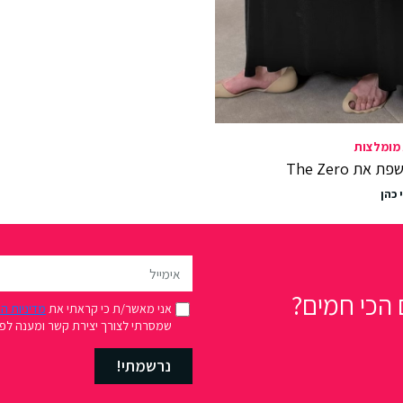
מומלצות
את The Zero
 כהן
הכי חמים?
אני מאשר/ת כי קראתי את
מדיניות ה
שמסרתי לצורך יצירת קשר ומענה לפני
נרשמתי!