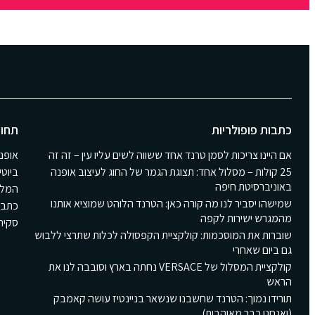
כתבות פופולריות
תחומ
אם היינו צריכות לסמן טרנד אחד ששווה לשים עליו עין – זה זה
אופנ
25 קולות – מסלול אחד: תצוגת הגמר של החוג לעיצוב אופנה
ביוטי
באוניברסיטת חיפה
המלצ
שמישהו יסביר לנו מה קורה כאן: הטרנד הלוהט שמוציא אותנו
כתבו
מהמגרש ישירות לקפה
סקירת Girls
שוברות את המוסכמות: קולקציית הקפסולה לכלות שתרצי ללבוש
גם ביום שאחרי
קולקציית המסלול של VERSACE נחתה בארץ וסובבה לנו את
הראש
תורידו נמוך: הטרנד שחשבנו שנשאר בניינטיז עושה קאמבק
(ואנחנו כבר מאוהבות)