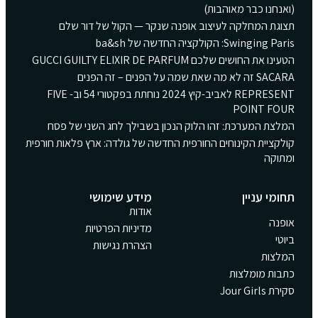
(ואנחנו כבר מאוהבות)
תצוגת המחלקה לעיצוב אופנה שנקר — הקול של דור שלם
Swinging Paris: הקולקציה החדשה של ba&sh
הטעינו את החושים שלכם GUCCI GUILTY ELIXIR DE PARFUM
SACARA זה לא מה שאת שמה על הפנים – זה הפנים
REPRESENT לאביב-קיץ 2024 נוחתת בפקטורי 54 וב- FIVE
POINT FOUR
המלצת המערכת: זהו הלוק הנכון בשבילך לחג השני של פסח
קולקציית הקינוחים החורפית החדשה של גולדה: ארץ פלאות חורפית
ומתוקה
תחומי עניין
מידע שימושי
אודות
אופנה
מדיניות הפרטיות
ביוטי
הצהרת נגישות
המלצות
כתבות מומלצות
סקירת Jour Girls