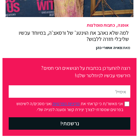
אופנה
כתבות מומלצות
למה שלא נאהב את הוינטג' של ורסאצ'ה, במיוחד עכשיו
שליבלי חזרה ללבוש?
מאת:
מאיה אושרי כהן
רוצה להתעדכן בכתבות על הנושאים הכי חמים?
הירשמי עכשיו לניוזלטר שלנו!
אני מאשר/ת כי קראתי את
מדיניות הפרטיות
ואני מסכים/ה לשימוש
בפרטים שמסרתי לצורך יצירת קשר ומענה לפנייה שלי.
נרשמתי!