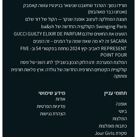
תורידו נמוך: הטרנד שחשבנו שנשאר בניינטיז עושה קאמבק
(ואנחנו כבר מאוהבות)
תצוגת המחלקה לעיצוב אופנה שנקר — הקול של דור שלם
Swinging Paris: הקולקציה החדשה של ba&sh
הטעינו את החושים שלכם GUCCI GUILTY ELIXIR DE PARFUM
SACARA זה לא מה שאת שמה על הפנים – זה הפנים
REPRESENT לאביב-קיץ 2024 נוחתת בפקטורי 54 וב- FIVE
POINT FOUR
המלצת המערכת: זהו הלוק הנכון בשבילך לחג השני של פסח
קולקציית הקינוחים החורפית החדשה של גולדה: ארץ פלאות חורפית
ומתוקה
תחומי עניין
מידע שימושי
אודות
אופנה
מדיניות הפרטיות
ביוטי
הצהרת נגישות
המלצות
כתבות מומלצות
סקירת Jour Girls