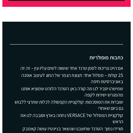
כתבות פופולריות
אם היינו צריכות לסמן טרנד אחד ששווה לשים עליו עין – זה זה
25 קולות – מסלול אחד: תצוגת הגמר של החוג לעיצוב אופנה
באוניברסיטת חיפה
שמישהו יסביר לנו מה קורה כאן: הטרנד הלוהט שמוציא אותנו
מהמגרש ישירות לקפה
שוברות את המוסכמות: קולקציית הקפסולה לכלות שתרצי ללבוש
גם ביום שאחרי
קולקציית המסלול של VERSACE נחתה בארץ וסובבה לנו את
הראש
תורידו נמוך: הטרנד שחשבנו שנשאר בניינטיז עושה קאמבק