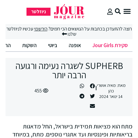
ניוזלטר
סקירת Jour Girls
סיבוב קניות
החיים הטובים
רוצה להתעדכן בכתבות על הנושאים הכי חמים?
הירשמי
עכשיו לניוזלטר
שלנו
סקירת Jour Girls
אופנה
ביוטי
השקות
החיים
SUPHERB לשגרה נעימה ורגועה
הרבה יותר
מאת:
מאיה אושרי
455
כהן
14 ינואר 2024
מתח הוא מציאות תמידית בישראל, החל מדאגות
בריאותיות ופיננסיות ועד אתגרי נוספים. מתח, במיוחד