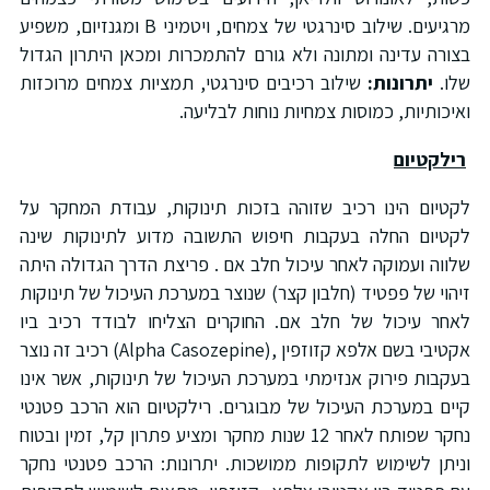
מרגיעים. שילוב סינרגטי של צמחים, ויטמיני B ומגנזיום, משפיע
בצורה עדינה ומתונה ולא גורם להתמכרות ומכאן היתרון הגדול
שלו.
יתרונות:
שילוב רכיבים סינרגטי, תמציות צמחים מרוכזות
ואיכותיות, כמוסות צמחיות נוחות לבליעה.
רילקטיום
לקטיום הינו רכיב שזוהה בזכות תינוקות, עבודת המחקר על
לקטיום החלה בעקבות חיפוש התשובה מדוע לתינוקות שינה
שלווה ועמוקה לאחר עיכול חלב אם . פריצת הדרך הגדולה היתה
זיהוי של פפטיד (חלבון קצר) שנוצר במערכת העיכול של תינוקות
לאחר עיכול של חלב אם. החוקרים הצליחו לבודד רכיב ביו
אקטיבי בשם אלפא קזוזפין ,(Alpha Casozepine) רכיב זה נוצר
בעקבות פירוק אנזימתי במערכת העיכול של תינוקות, אשר אינו
קיים במערכת העיכול של מבוגרים. רילקטיום הוא הרכב פטנטי
נחקר שפותח לאחר 12 שנות מחקר ומציע פתרון קל, זמין ובטוח
וניתן לשימוש לתקופות ממושכות. יתרונות: הרכב פטנטי נחקר