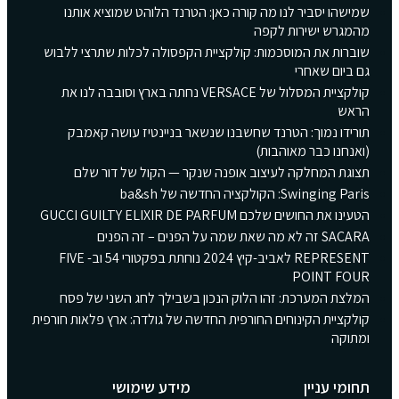
שמישהו יסביר לנו מה קורה כאן: הטרנד הלוהט שמוציא אותנו
מהמגרש ישירות לקפה
שוברות את המוסכמות: קולקציית הקפסולה לכלות שתרצי ללבוש
גם ביום שאחרי
קולקציית המסלול של VERSACE נחתה בארץ וסובבה לנו את
הראש
תורידו נמוך: הטרנד שחשבנו שנשאר בניינטיז עושה קאמבק
(ואנחנו כבר מאוהבות)
תצוגת המחלקה לעיצוב אופנה שנקר — הקול של דור שלם
Swinging Paris: הקולקציה החדשה של ba&sh
הטעינו את החושים שלכם GUCCI GUILTY ELIXIR DE PARFUM
SACARA זה לא מה שאת שמה על הפנים – זה הפנים
REPRESENT לאביב-קיץ 2024 נוחתת בפקטורי 54 וב- FIVE
POINT FOUR
המלצת המערכת: זהו הלוק הנכון בשבילך לחג השני של פסח
קולקציית הקינוחים החורפית החדשה של גולדה: ארץ פלאות חורפית
ומתוקה
תחומי עניין
מידע שימושי