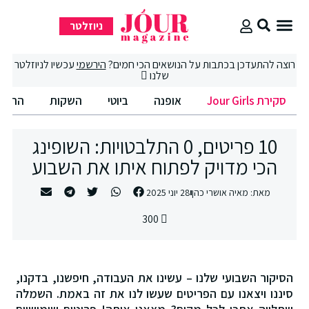
ניוזלטר
סקירת Jour Girls
סיבוב קניות
החיים הטובים
רוצה להתעדכן בכתבות על הנושאים הכי חמים?
הירשמי
עכשיו לניוזלטר
שלנו
סקירת Jour Girls
אופנה
ביוטי
השקות
החיים
10 פריטים, 0 התלבטויות: השופינג
הכי מדויק לפתוח איתו את השבוע
מאת:
מאיה אושרי כהן
28 יוני 2025
300
הסיקור השבועי שלנו – עשינו את העבודה, חיפשנו, בדקנו,
סיננו ויצאנו עם הפריטים שעשו לנו את זה באמת. השמלה