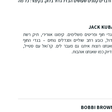
ים ודברים קטנים שעושים הבדל גדול בלוק. בקיצור: כל מה
JACK KUB
די חוף ופריטים משלימים. קימונו אוורירי, תיק רשת
ול, כובע רחב שוליים וסנדלים נוחים – בגדי החוף
נחנו רוצות איתנו גם מעבר לים. קז'ואל עם סטייל,
יוק כמו שאנחנו אוהבות.
BOBBI BROW