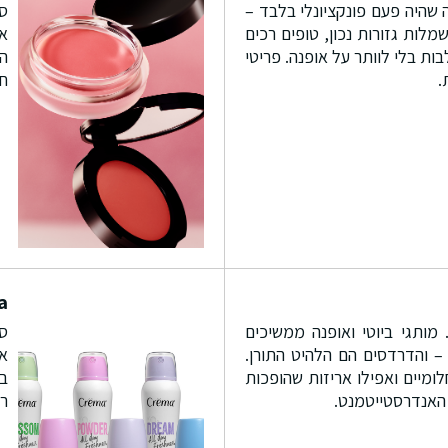
ה שהיה פעם פונקציונלי בלבד –
סו
מלות גזורות נכון, טופים רכים
א
ת בלי לוותר על אופנה. פריטי
הח
.
חי
a
מותגי ביוטי ואופנה ממשיכים
סד
– והדרדסים הם הלהיט התורן.
או
חלומיים ואפילו אריזות שהופכות
במ
האנדרסטייטמנט.
רי