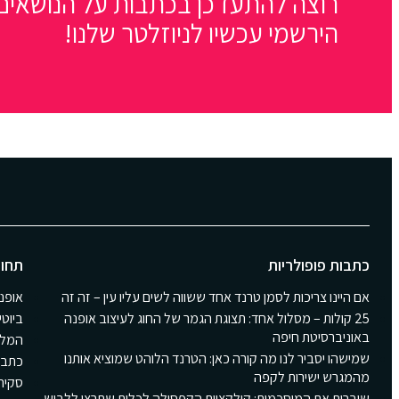
רוצה להתעדכן בכתבות על הנושאים 
הירשמי עכשיו לניוזלטר שלנו!
כתבות פופולריות
תחומ
אם היינו צריכות לסמן טרנד אחד ששווה לשים עליו עין – זה זה
אופנ
25 קולות – מסלול אחד: תצוגת הגמר של החוג לעיצוב אופנה
ביוטי
באוניברסיטת חיפה
המלצ
שמישהו יסביר לנו מה קורה כאן: הטרנד הלוהט שמוציא אותנו
כתבו
מהמגרש ישירות לקפה
סקירת Girls
שוברות את המוסכמות: קולקציית הקפסולה לכלות שתרצי ללבוש