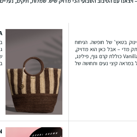
ים – ויצאנו עם הסיבוב השבועי הכי מדויק שיש. שמלות, תיקים, נעלי
A
Vanilla S – פינוק בטאץ' של חופשה. הניחוח
בג
תק מדי – אבל כאן הוא מדויק,
גד
עדין ומפנק. סדרת Vanilla Spa כוללת קרם גוף, פילינג,
שא
ל במראה קיצי נעים ותחושה של
בד
N