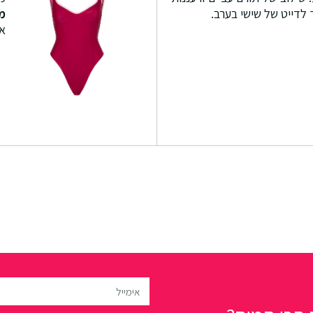
לדייט של שישי בערב.
מ
אי