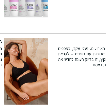
A
האירועים. נעלי עקב, כפכפים
חז
 שטוחות עם טוויסט – לקראת
רק
יץ, זו בדיוק העונה לחדש את
נ
חות באמת.
במ