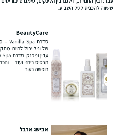
עברנו בין החנויות, דילגנו בין הלינקים, סימנו פייבוריט
ששווה להכניס לסל השבוע.
BeautyCare
סדרת pa
של וניל יכול להיות מתק
תרסיס ריחני ועוד – והכו
חופשה בעור
אבישג ארבל