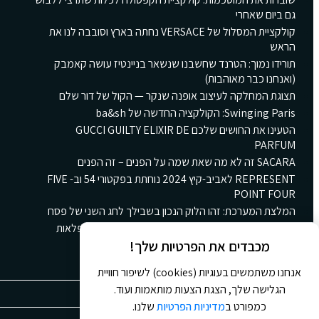
גם ביום שאחרי
קולקציית המסלול של VERSACE נחתה בארץ וסובבה לנו את
הראש
תורידו נמוך: הטרנד שחשבנו שנשאר בניינטיז עושה קאמבק
(ואנחנו כבר מאוהבות)
תצוגת המחלקה לעיצוב אופנה שנקר — הקול של דור שלם
Swinging Paris: הקולקציה החדשה של ba&sh
הטעינו את החושים שלכם GUCCI GUILTY ELIXIR DE
PARFUM
SACARA זה לא מה שאת שמה על הפנים – זה הפנים
REPRESENT לאביב-קיץ 2024 נוחתת בפקטורי 54 וב- FIVE
POINT FOUR
המלצת המערכת: זהו הלוק הנכון בשבילך לחג השני של פסח
קולקציית הקינוחים החורפית החדשה של גולדה: ארץ פלאות
חורפית ומתוקה
מכבדים את הפרטיות שלך!
אנחנו משתמשים בעוגיות (cookies) לשיפור חוויית
הגלישה שלך, הצגת הצעות מותאמות ועוד.
כמפורט ב
מדיניות הפרטיות
שלנו.