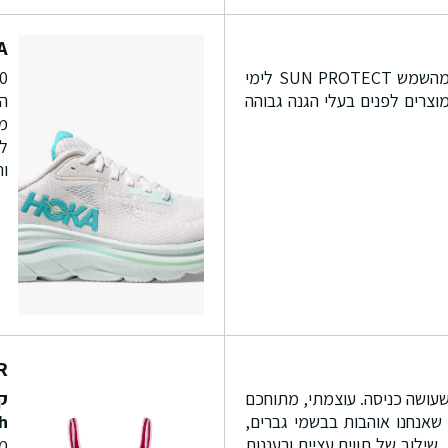
A
 מהשמש
SUN PROTECT
לימי
וללת 3 מוצרים לפנים בעלי הגנה גבוהה
הא
מד
ות
R
שעושה כניסה. עוצמתי, מתוחכם
ק
שאנחנו אוהבות בבשמי גברים,
h
ילוב של תווים עציים ורעננות
מ