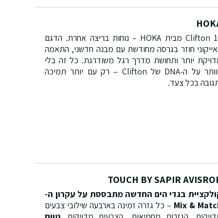
HOK
Clifton 10 מבית HOKA – נוחות בריצה אחרת. הדגם
ייקוני חוזר בגרסה מחודשת עם מבנה חדשני, התאמה
ויקת יותר ותחושת מדרך רגל משודרגת. כל זה בלי
לוותר על ה-DNA של Clifton – רק עם יותר תמיכה
גובה בכל צעד.
TOUCH BY SAPIR AVISRO
ולקציית בגדי הים החדשה מתבססת על עקרון ה-
Mix & Matc
– כל גזרה זמינה בארבעה שילובי צבעים
דויקים, הגזרות מחמיאות, הצבעים מדויקים.
טווח