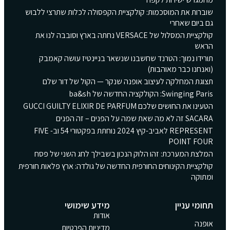
שוברות את המוסכמות: קולקציית הקפסולה לכלות שתרצי ללבוש
גם ביום שאחרי
קולקציית המסלול של VERSACE נחתה בארץ וסובבה לנו את
הראש
תורידו נמוך: הטרנד שחשבנו שנשאר בניינטיז עושה קאמבק
(ואנחנו כבר מאוהבות)
תצוגת המחלקה לעיצוב אופנה שנקר — הקול של דור שלם
Swinging Paris: הקולקציה החדשה של ba&sh
הטעינו את החושים שלכם GUCCI GUILTY ELIXIR DE PARFUM
SACARA זה לא מה שאת שמה על הפנים – זה הפנים
REPRESENT לאביב-קיץ 2024 נוחתת בפקטורי 54 וב- FIVE
POINT FOUR
המלצת המערכת: זהו הלוק הנכון בשבילך לחג השני של פסח
קולקציית הקינוחים החורפית החדשה של גולדה: ארץ פלאות חורפית
ומתוקה
תחומי עניין
מידע שימושי
אודות
אופנה
מדיניות הפרטיות