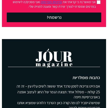
אני מאשר/ת כי קראתי את
מדיניות הפרטיות
ואני מסכים/ה לשימוש
בפרטים שמסרתי לצורך יצירת קשר ומענה לפנייה שלי.
נרשמתי!
כתבות פופולריות
אם היינו צריכות לסמן טרנד אחד ששווה לשים עליו עין – זה זה
25 קולות – מסלול אחד: תצוגת הגמר של החוג לעיצוב אופנה
באוניברסיטת חיפה
שמישהו יסביר לנו מה קורה כאן: הטרנד הלוהט שמוציא אותנו
מהמגרש ישירות לקפה