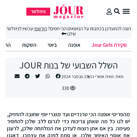
ניוזלטר
סקירת Jour Girls
סיבוב קניות
החיים הטובים
רוצה להתעדכן בכתבות על הנושאים הכי חמים?
הירשמי
עכשיו לניוזלטר
שלנו
סקירת Jour Girls
אופנה
ביוטי
השקות
החיים
השלל השבועי של בנות JOUR
מאת:
מאיה אושרי כהן
13 נובמבר 2024
330
מהפריטי אופנה הכי טרנדיים ועד מוצרי יופי שחובה להחזיק,
יש לנו כל מה שאתן צריכות כדי לגרום ללב שלכן להחסיר
פעימה. בין אם אתן רוצות לעדכן את המלתחה שלכן, לרענן
את אוסף האיפור שלכן, או סתם לפנק את עצמכן, דאגנו