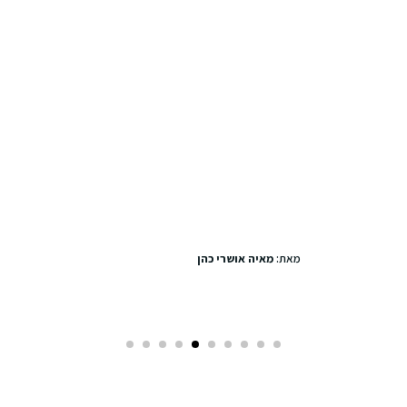
סיבוב שופינג מהסרטי
מאת:
מאיה אושרי כהן