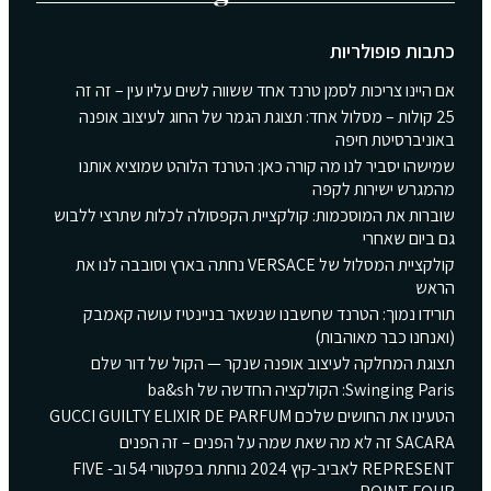
כתבות פופולריות
אם היינו צריכות לסמן טרנד אחד ששווה לשים עליו עין – זה זה
25 קולות – מסלול אחד: תצוגת הגמר של החוג לעיצוב אופנה
באוניברסיטת חיפה
שמישהו יסביר לנו מה קורה כאן: הטרנד הלוהט שמוציא אותנו
מהמגרש ישירות לקפה
שוברות את המוסכמות: קולקציית הקפסולה לכלות שתרצי ללבוש
גם ביום שאחרי
קולקציית המסלול של VERSACE נחתה בארץ וסובבה לנו את
הראש
תורידו נמוך: הטרנד שחשבנו שנשאר בניינטיז עושה קאמבק
(ואנחנו כבר מאוהבות)
תצוגת המחלקה לעיצוב אופנה שנקר — הקול של דור שלם
Swinging Paris: הקולקציה החדשה של ba&sh
הטעינו את החושים שלכם GUCCI GUILTY ELIXIR DE PARFUM
SACARA זה לא מה שאת שמה על הפנים – זה הפנים
REPRESENT לאביב-קיץ 2024 נוחתת בפקטורי 54 וב- FIVE