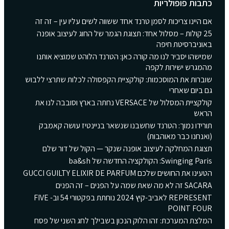
כתבות פופולריות
אם היינו צריכות לסמן טרנד אחד ששווה לשים עליו עין – זה זה
25 קולות – מסלול אחד: תצוגת הגמר של החוג לעיצוב אופנה
באוניברסיטת חיפה
שמישהו יסביר לנו מה קורה כאן: הטרנד הלוהט שמוציא אותנו
מהמגרש ישירות לקפה
שוברות את המוסכמות: קולקציית הקפסולה לכלות שתרצי ללבוש
גם ביום שאחרי
קולקציית המסלול של VERSACE נחתה בארץ וסובבה לנו את
הראש
תורידו נמוך: הטרנד שחשבנו שנשאר בניינטיז עושה קאמבק
(ואנחנו כבר מאוהבות)
תצוגת המחלקה לעיצוב אופנה שנקר — הקול של דור שלם
Swinging Paris: הקולקציה החדשה של ba&sh
הטעינו את החושים שלכם GUCCI GUILTY ELIXIR DE PARFUM
SACARA זה לא מה שאת שמה על הפנים – זה הפנים
REPRESENT לאביב-קיץ 2024 נוחתת בפקטורי 54 וב- FIVE
POINT FOUR
המלצת המערכת: זהו הלוק הנכון בשבילך לחג השני של פסח