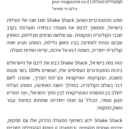
צילום מיי סושיאל
מותג ההמבורגרים האהוב Shake Shack חוגג שנה של פעילות
בישראל, וממשיך לבסס את מעמדו כבחירה מועדפת בקרב
חובבי הקולינריה המקומית. עם שלושה סניפים מצליחים, האחרון
שבהם נפתח לאחרונה בביג פאשן גלילות, המותג מציע חוויה
קולינרית ייחודית, השמה דגש על איכות, טריות ושירות מעולה.
מאז נחת בישראל, Shake Shack כבש את ליבם של הישראלים
בזכות ההמבורגרים העסיסיים שלו, העשויים 100% בשר אנגוס
משובח, הנקניקיות האייקוניות והצ'יפס הפריך, שהפכו לשם
דבר בעולם הקולינריה. במהלך השנה האחרונה, המותג הצליח
לשלב בין המסורת האמריקאית לבין החיך הישראלי, ויצר תפריט
מגוון ועשיר, הכולל גם מנות ייחודיות שפותחו במיוחד עבור
השוק המקומי.
Shake Shack ידוע בשיתוף הפעולה ההדוק שלו עם ספקים,
יצרנים ואמנים מקומיים, ובמסגרת זו פותחו קוקטיילים ייחודיים