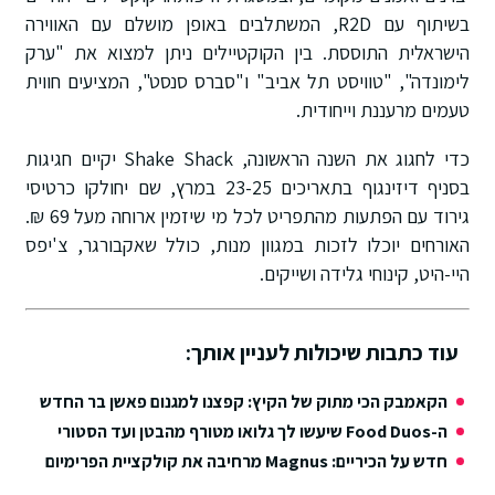
בשיתוף עם R2D, המשתלבים באופן מושלם עם האווירה
הישראלית התוססת. בין הקוקטיילים ניתן למצוא את "ערק
לימונדה", "טוויסט תל אביב" ו"סברס סנסט", המציעים חווית
טעמים מרעננת וייחודית.
כדי לחגוג את השנה הראשונה, Shake Shack יקיים חגיגות
בסניף דיזינגוף בתאריכים 23-25 במרץ, שם יחולקו כרטיסי
גירוד עם הפתעות מהתפריט לכל מי שיזמין ארוחה מעל 69 ₪.
האורחים יוכלו לזכות במגוון מנות, כולל שאקבורגר, צ'יפס
היי-היט, קינוחי גלידה ושייקים.
עוד כתבות שיכולות לעניין אותך:
הקאמבק הכי מתוק של הקיץ: קפצנו למגנום פאשן בר החדש
ה-Food Duos שיעשו לך גלואו מטורף מהבטן ועד הסטורי
חדש על הכיריים: Magnus מרחיבה את קולקציית הפרימיום