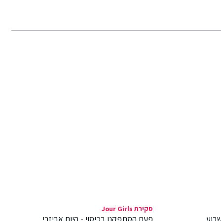
סקירת Jour Girls
בוע
פעם הסתפקנו בכיסוי - היום אביזרי