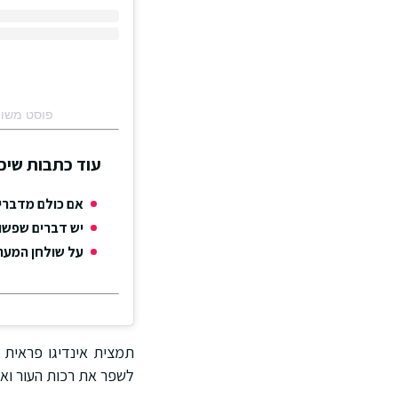
פוסט משותף על ידי ‏gica Israel‎
עוד כתבות שיכו
אם כולם מדברים
יש דברים שפשו
על שולחן המערכת: TRUSSARDI מציג את OOL
לשפר את רכות העור ואת