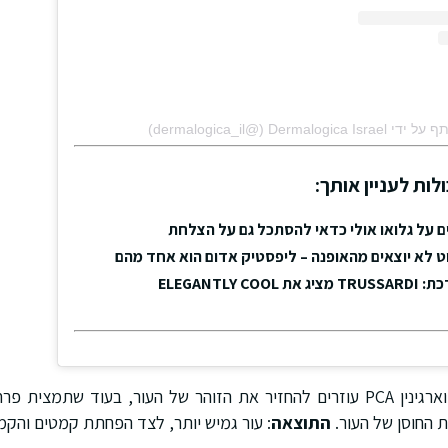
‎Dermalo‏ (@‏‎dermalogica_il‎‏)
לות לעניין אותך:
 על גלואו אולי כדאי להסתכל גם על הצלחת
ט לא יוצאים מהאופנה – ליפסטיק אדום הוא אחד מהם
ELEGANTLY C
תמצית אינדיגו פראית וארגינין PCA עוזרים להחזיר את הזוהר של העור, בעוד שת
 החוסן של העור.
התוצאה
: עור גמיש יותר, לצד הפחתת קמטים והקמ