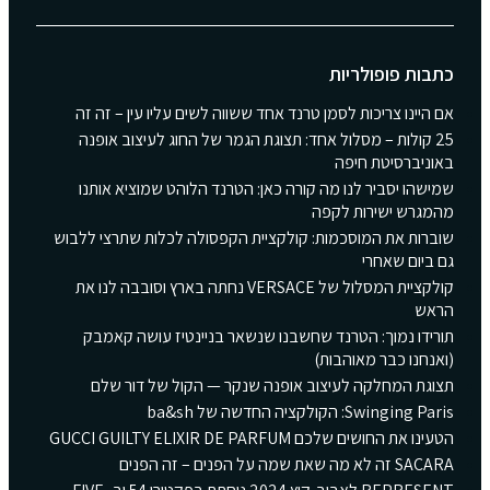
כתבות פופולריות
אם היינו צריכות לסמן טרנד אחד ששווה לשים עליו עין – זה זה
25 קולות – מסלול אחד: תצוגת הגמר של החוג לעיצוב אופנה
באוניברסיטת חיפה
שמישהו יסביר לנו מה קורה כאן: הטרנד הלוהט שמוציא אותנו
מהמגרש ישירות לקפה
שוברות את המוסכמות: קולקציית הקפסולה לכלות שתרצי ללבוש
גם ביום שאחרי
קולקציית המסלול של VERSACE נחתה בארץ וסובבה לנו את
הראש
תורידו נמוך: הטרנד שחשבנו שנשאר בניינטיז עושה קאמבק
(ואנחנו כבר מאוהבות)
תצוגת המחלקה לעיצוב אופנה שנקר — הקול של דור שלם
Swinging Paris: הקולקציה החדשה של ba&sh
הטעינו את החושים שלכם GUCCI GUILTY ELIXIR DE PARFUM
SACARA זה לא מה שאת שמה על הפנים – זה הפנים