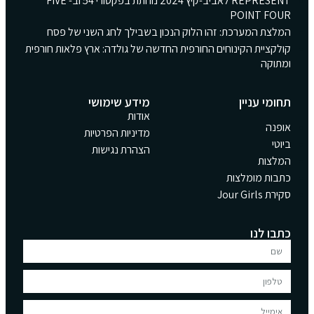
REPRESENT לאביב-קיץ 2024 נוחתת בפקטורי 54 וב- FIVE
POINT FOUR
המלצת המערכת: זהו הלוק הנכון בשבילך לחג השני של פסח
קולקציית הקינוחים החורפית החדשה של גולדה: ארץ פלאות חורפית
ומתוקה
תחומי עניין
מידע שימושי
אודות
אופנה
מדיניות הפרטיות
ביוטי
הצהרת נגישות
המלצות
כתבות מומלצות
סקירת Jour Girls
כתבו לנו