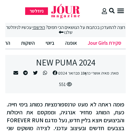
ניוזלטר
סקירת Jour Girls
סיבוב קניות
החיים הטובים
רוצה להתעדכן בכתבות על הנושאים הכי חמים?
הירשמי
עכשיו לניוזלטר
שלנו
סקירת Jour Girls
אופנה
ביוטי
השקות
החיים הט
NEW PUMA 2024
מאת:
מאיה אושרי כהן
18 פברואר 2024
551
פומה ראתה לא מעט טרנספורמציות כמותג בימי חייה.
כעת, המותג מחזיר אנרגיה, וממקסם את היכולות
והביצועים ויוצא בליין חדש, נעל מדגם FOREVER RUN
בצבעים חדשים ובעיצוב עדכני. לצידה מושקים שני