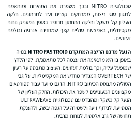
טכנולוגיית NITRO ובכך משפרת את המהירות ומותאמת
למגוון סוגי ריצות, ממרחקים קצרים ועד למרתונים. חלקה
העליון קל משקל וחלקה התחתון מרופד באופן המעניק נוחות
מקסימלית, באמצעות סוליית קצף שמחזירה אנרגיה ובולמת
זעזועים.
הנעל מדגם הריצה המתקדם NITRO FASTROID
בנויה
באופן בו היא מתאימה את עצמה לכל מתאמנ/ת. לפי הלחץ
שמופעל עליה, וכך בולמת זעזועים. העיצוב מתבסס על רעיון
של OVERTECH המגדיר מחדש את המקסימליות. על גבי
הסוליה מתנוסס הכיתוב NITRO. הדגם מיועד עבור ספורטאים
מקצוענים המעוניינים לשפר את היכולות. החלק העליון של
הנעל קל משקל ומהונדס עם טכנולוגיית ULTRAWEAVE
המסייעת לנידוף זיעה ולשמירה על הגפה יבשה, ולהענקת
תחושה של גרב אלסטית לנוחות מרבית.