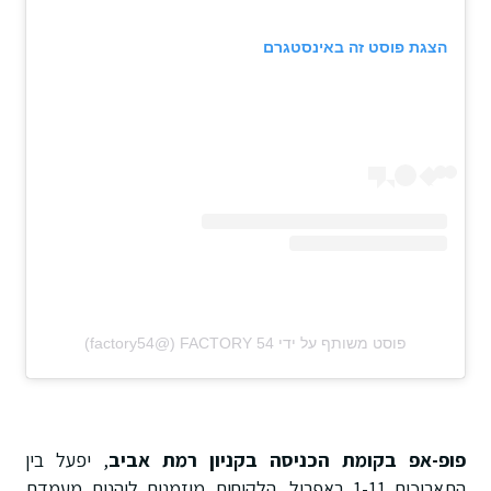
הצגת פוסט זה באינסטגרם
פוסט משותף על ידי ‏‎FACTORY 54‎‏ (@‏‎factory54‎‏)
פופ-אפ בקומת הכניסה בקניון רמת אביב
, יפעל בין
התאריכים 1-11 באפריל. הלקוחות מוזמנים ליהנות מעמדת