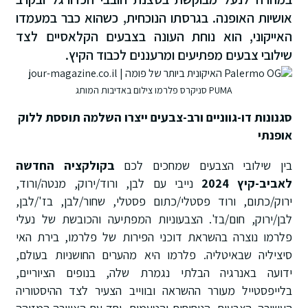
אושיות האופנה. בגרסתו הנוכחית, כשהוא כבר במעמדו
האייקוני, הוא נוחת העונה בצבעים הקלאסיים לצד
שילובי צבעים מפתיעים ומרעננים לכבוד הקיץ.
PUMA סניקרס פלרמו צילום באדיבות המותג
סגנונות דו-גווניים ורב-צבעים ייצרו השלמה תוססת ללוק
אופנתי
בין שילובי הצבעים שמחכים לכם
בקולקציה החדשה
לאביב-קיץ 2024
נייבי עם לבן, ורוד/ירוק, מנטה/ורוד,
ירוק/כתום, ורוד פסטלי/כתום פסטלי, שחור/לבן, בז'/לבן,
לבן/ירוק, חום/בז'. הצבעוניות המפתיעה והכובשת של נעלי
פלרמו נוצרה בהשראת דוכני הפירות של פלרמו, בירת האי
סיציליה שבאיטליה. פלרמו היא מהערים החושניות בעולם,
ידועה באנרגיה הבלתי נגמרת שלה, בנופים הציוריים,
בלייפסטייל מעורר ההשראה ובווייב הצעיר לצד ההיסטוריה