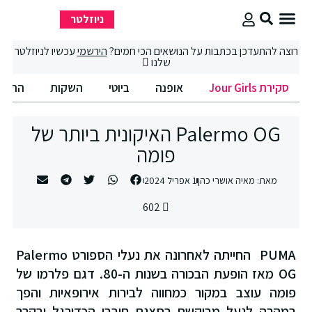
ניוזלטר
סקירת Jour Girls
סיבוב קניות
החיים הטובים
רוצה להתעדכן בכתבות על הנושאים הכי חמים?
הירשמי
עכשיו לניוזלטר
שלנו
סקירת Jour Girls
אופנה
ביוטי
השקות
החיים הט
Palermo OG האיקונית ביותר של
פומה
מאת:
מאיה אושרי כהן
1 אפריל 2024
602
PUMA החייתה לאחרונה את נעלי הספורט Palermo
OG מאז הופעת הבכורה בשנות ה-80. דגם פלרמו של
פומה עוצב במקור כמחווה לבירות אירופאיות והפך
במהרה לנעל מבוקשת בסצנת חובבי הכדורגל ובקרב