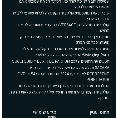
שמישהו יסביר לנו מה קורה כאן: הטרנד הלוהט שמוציא אותנו
מהמגרש ישירות לקפה
שוברות את המוסכמות: קולקציית הקפסולה לכלות שתרצי ללבוש
גם ביום שאחרי
קולקציית המסלול של VERSACE נחתה בארץ וסובבה לנו את
הראש
תורידו נמוך: הטרנד שחשבנו שנשאר בניינטיז עושה קאמבק
(ואנחנו כבר מאוהבות)
תצוגת המחלקה לעיצוב אופנה שנקר — הקול של דור שלם
Swinging Paris: הקולקציה החדשה של ba&sh
הטעינו את החושים שלכם GUCCI GUILTY ELIXIR DE PARFUM
SACARA זה לא מה שאת שמה על הפנים – זה הפנים
REPRESENT לאביב-קיץ 2024 נוחתת בפקטורי 54 וב- FIVE
POINT FOUR
המלצת המערכת: זהו הלוק הנכון בשבילך לחג השני של פסח
קולקציית הקינוחים החורפית החדשה של גולדה: ארץ פלאות חורפית
ומתוקה
תחומי עניין
מידע שימושי
אודות