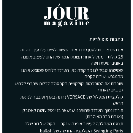
כתבות פופולריות
אם היינו צריכות לסמן טרנד אחד ששווה לשים עליו עין – זה זה
25 קולות – מסלול אחד: תצוגת הגמר של החוג לעיצוב אופנה
באוניברסיטת חיפה
שמישהו יסביר לנו מה קורה כאן: הטרנד הלוהט שמוציא אותנו
מהמגרש ישירות לקפה
שוברות את המוסכמות: קולקציית הקפסולה לכלות שתרצי ללבוש
גם ביום שאחרי
קולקציית המסלול של VERSACE נחתה בארץ וסובבה לנו את
הראש
תורידו נמוך: הטרנד שחשבנו שנשאר בניינטיז עושה קאמבק
(ואנחנו כבר מאוהבות)
תצוגת המחלקה לעיצוב אופנה שנקר — הקול של דור שלם
Swinging Paris: הקולקציה החדשה של ba&sh