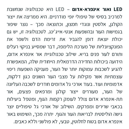
LED
ואור אינפרא-אדום
– LED היא טכנולוגיה שנחשבת
למרכיב בסיסי של טיפולי יופי מודרניים. היא ממריצה את ייצור
הקולגן, אלסטין ונוגדי חמצון, וכתוצאה מכך – נוצר שיפור
בגמישות העור ובהשפעות אנטי-אייג'ינג. לטכנולוגיה זו, יש גם
יכולת יוצאת דופן להגביר את זרימת הדם ולשפר את
הפונקציונליות של מערכת הלימפה, דבר שמסייע בניקוי רעלים
ותורם לעור פנים בריא. שילוב טכנולוגיית אור אינפרא אדום,
הידועה ביכולות החדירה הדרמאלית הייחודית שלה, המאפשרת
להגיע לשכבות עמוקות יותר של העור, מעניקה השפעות ריפוי
עוצמתיות אשר מקילות על מצבי העור השונים כגון דלקות,
אדמומיות ועוד. בעוד אורכי גל אדומים חודרים לשכבה העליונה
של העור, מעוררים ייצור קולגן ומרפאים פצעים, אור
תת-אינפרא אדום צולל לעומק רקמות הגוף, ומטפל ביעילות
בכאבי שרירים ומפרקים. השילוב של אורכי גל טיפוליים יוצר
גישה הוליסטית לבריאות העור והגוף. יתרה מכך, השימוש באור
אינפרא אדום בטוח לחלוטין, טבעי, לא פולשני וללא כאבים.