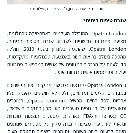
שגרירת אופטרה לונדון, ד"ר אינס ורנר, צילום יחצ
שגרת טיפוח ביתית?
Opatra London, המובילה העולמית באסתטיקה טכנולוגית,
מציעה פתרונות חדשניים לשדרוג שגרת הטיפוח הביתית.
Opatra London, שהוקמה בלונדון בשנת 2010, חוללה
מהפכה בעולם בריאות העור באמצעות טכנולוגיות מתקדמות,
כדי לענות על הצרכים המגוונים של אנשים המחפשים פתרונות
יעילים ומותאמים אישית בתחום היופי.
ב Opatra London מתגאים במכשור מתקדם ואיכותי שהוכח
במבדקים קליניים ומדעיים, ולכן לא חוששים להעניק עליו
אחריות לכל החיים. מכשירי Opatra London, המוכרים
ומאושרים על ידי גופים מוערכים כגון מכון התקנים הישראלי,
CE באירופה וה-FDA בארה"ב, מספקים תוצאות מוכחות
ונראות לעין. עוד מציעה החברה מגוון של מכשירים שנותנים
מענה לבעיות העור השונות, ותומכים בשיפור תחזוקת העור.