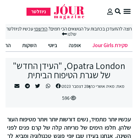
ניוזלטר
סקירת Jour Girls
סיבוב קניות
החיים הטובים
רוצה להתעדכן בכתבות על הנושאים הכי חמים?
הירשמי
עכשיו לניוזלטר
שלנו
סקירת Jour Girls
אופנה
ביוטי
השקות
החיים הט
Opatra London, "העידן החדש"
של שגרת הטיפוח הביתית
מאת:
מאיה אושרי כהן
28 דצמבר 2023
596
עכשיו יותר מתמיד, נשים דורשות יותר ויותר מטיפוח העור
שלהן. חלפו הימים של מריחה קלה של קרם פנים לפני
השינה. אנחנו בעידן שבו יופי פוגש טכנולוגיה ומביא לך