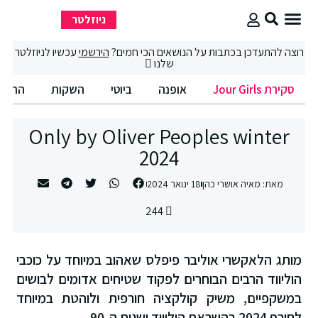
ניוזלטר
סקירת Jour Girls
סיבוב קניות
החיים הטובים
רוצה להתעדכן בכתבות על הנושאים הכי חמים?
הירשמי
עכשיו לניוזלטר
שלנו
סקירת Jour Girls
אופנה
ביוטי
השקות
החיים הט
Only by Oliver Peoples winter
2024
מאת:
מאיה אושרי כהן
18 ינואר 2024
244
מותג הלאקשרי אוליבר פיפלס שאהוב במיוחד על כוכבי
הוליווד הרבים הבוחרים לפקוד שטיחים אדומים לבושים
במשקפיים, משיק קולקציה חורפית ולוהטת במיוחד
לחורף 2024 בהשראת הוליווד ושנות ה-90.