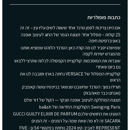
כתבות פופולריות
אם היינו צריכות לסמן טרנד אחד ששווה לשים עליו עין – זה זה
25 קולות – מסלול אחד: תצוגת הגמר של החוג לעיצוב אופנה
באוניברסיטת חיפה
שמישהו יסביר לנו מה קורה כאן: הטרנד הלוהט שמוציא אותנו
מהמגרש ישירות לקפה
שוברות את המוסכמות: קולקציית הקפסולה לכלות שתרצי ללבוש
גם ביום שאחרי
קולקציית המסלול של VERSACE נחתה בארץ וסובבה לנו את
הראש
תורידו נמוך: הטרנד שחשבנו שנשאר בניינטיז עושה קאמבק
(ואנחנו כבר מאוהבות)
תצוגת המחלקה לעיצוב אופנה שנקר — הקול של דור שלם
Swinging Paris: הקולקציה החדשה של ba&sh
הטעינו את החושים שלכם GUCCI GUILTY ELIXIR DE PARFUM
SACARA זה לא מה שאת שמה על הפנים – זה הפנים
REPRESENT לאביב-קיץ 2024 נוחתת בפקטורי 54 וב- FIVE