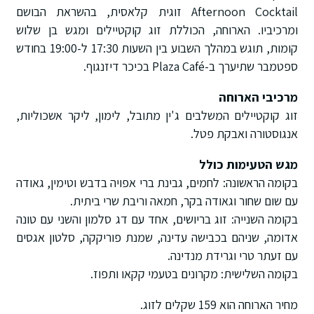
Afternoon Cocktail זוגית קלאסית, בהשראת הבושם
ומרכיביו. הארוחה, הכוללת זוג קוקטיילים ומגש בן שלוש
קומות, תוגש במהלך השבוע בין השעות 17:30 ל-19:00 בחודש
ספטמבר שתיערך ב-Plaza Café בכיכר דיזנגוף.
מרכיבי הארוחה
זוג קוקטיילים המשלבים ג'ין מתובל, לימון, ליקר אשכוליות,
אנגוסטורה ואבקת פטל.
מגש הטעימות כולל
בקומה הראשונה: לחמים, גבינת ברי אפויה בדבש וטימין, גאודה
עם שום שחור וגאודה בקר, חמאה וריבת שרי ביתית.
בקומה השנייה: זוג בריושים, אחד עם דג סלמון והשני עם טונה
אדומה, שניהם בכבישה עדינה, שמנת פוריקקה, סלטון אגסים
עם זעתר טרי וגרידת מנדינה.
בקומה השלישית: מקרונים בטעמי קקאו ותפוז.
מחיר הארוחה הוא 159 שקלים לזוג.