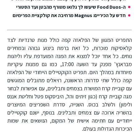
ה-Food Duos שיעשו לך גלואו מטורף מהבטן ועד הסטורי
חדש על הכיריים: Magnus מרחיבה את קולקציית הפרימיום
התפריט המגוון של הפלאזה קפה כולל מנות טרנדיות לצד
קלאסיקות מוכרות, כל זאת ברמת ביצוע גבוהה ובמחירים
נוחים. כל אחד יוכל למצוא את המנה המועדפת עליו וליהנות
מבראנץ' מפנק עד השעה 17:00, כמו גם ממנות עיקריות
מיוחדות במהלך היום. תפריט הקוקטיילים הייחודי של הפלאזה
קפה כולל שתי סדרות: הראשונה, רויאלים מתובלים המוגשים
עם קוביית קרח המושרת בצמחים ותבלינים, עם אפשרות לבחור
מגה קוביית קרח (כגון זיתים והל, היביסקוס פטל וחליטת אננס
ולימון) ולשלב בכוס. השנייה, סדרת השפריצים המיוצרים
בהשריה ארוכה עם צמחים ותבלינים. בנוסף, ישנם קוקטיילים
ייחודיים עם חתימה אישית של המקום, הנושאים את שמות
הכיכרות הגדולות בעולם.