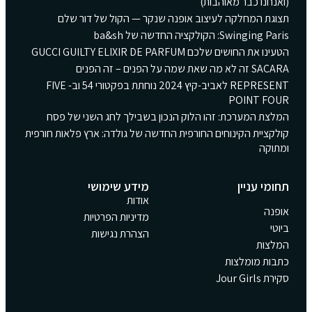
(ואנחנו כבר מאוהבות)
תצוגת המחלקה לעיצוב אופנה שנקר — הקול של דור שלם
Swinging Paris: הקולקציה החדשה של ba&sh
הטעינו את החושים שלכם GUCCI GUILTY ELIXIR DE PARFUM
SACARA זה לא מה שאת שמה על הפנים – זה הפנים
REPRESENT לאביב-קיץ 2024 נוחתת בפקטורי 54 וב- FIVE
POINT FOUR
המלצת המערכת: זהו הלוק הנכון בשבילך לחג השני של פסח
קולקציית הקינוחים החורפית החדשה של גולדה: ארץ פלאות חורפית
ומתוקה
תחומי עניין
מידע שימושי
אודות
אופנה
מדיניות הפרטיות
ביוטי
הצהרת נגישות
המלצות
כתבות מומלצות
סקירת Jour Girls