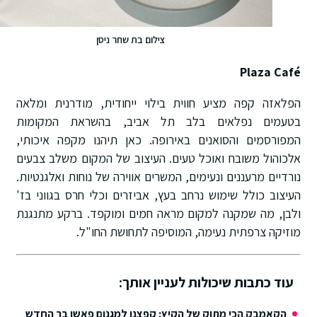
צילום בת שחר ניסן
Plaza Café
הפלאזה קפה מציע חווית בילוי ייחודית, מודרנית ומלאה
בטעמים נפלאים בלב תל אביב, בהשראת המקומות
המפורסמים והסואנים באירופה. כאן תיהנו מקפה איכותי,
אלכוהול משובח ואוכל טעים. העיצוב של המקום משלב צבעים
נורדיים מרעננים ונעימים, המשרים אווירה של נוחות ואלגנטיות.
העיצוב כולל שימוש נרחב בעץ, אביזרים וכלי חרס בגווני בז'
ולבן, מה שמקנה למקום מראה חמים ומוקפד. ברקע מתנגנת
מוזיקה צרפתית נעימה, המוסיפה לתחושת החו"ל.
עוד כתבות שיכולות לעניין אותך:
הקאמבק הכי מתוק של הקיץ: קפצנו למגנום פאשן בר החדש