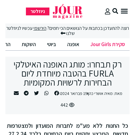
ניוזלטר
ת Jour Girls
וב קניות
ים הטובים
להתעדכן בכתבות על הנושאים הכי חמים?
הירשמי
עכשיו לניוזלטר
שלנו
Jour Girl
אופנה
ביוטי
השקות
החיים הטובים
ק תבחרו: מותג האופנה האיטלקי
FURLA בהטבה מיוחדת ליום
הבחירות לרשויות המקומיות
ת:
מאיה אושרי כהן
19 פברואר 2024
442
חנות ללא מע"מ לחברות המועדון ולמצטרפות
חדשות. המבצע יתקיים ביום הבחירות בלבד 27.2.24,