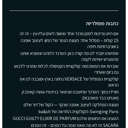
ות פופולריות
יינו צריכות לסמן טרנד אחד ששווה לשים עליו עין – זה זה
2 קולות – מסלול אחד: תצוגת הגמר של החוג לעיצוב אופנה
ניברסיטת חיפה
שהו יסביר לנו מה קורה כאן: הטרנד הלוהט שמוציא אותנו
גרש ישירות לקפה
רות את המוסכמות: קולקציית הקפסולה לכלות שתרצי ללבוש
ביום שאחרי
קולקציית המסלול של VERSACE נחתה בארץ וסובבה לנו את
ש
ידו נמוך: הטרנד שחשבנו שנשאר בניינטיז עושה קאמבק
נחנו כבר מאוהבות)
גת המחלקה לעיצוב אופנה שנקר — הקול של דור שלם
Swingi: הקולקציה החדשה של ba&sh
את החושים שלכם GUCCI GUILTY ELIXIR DE PARFUM
שאת שמה על הפנים – זה הפנים