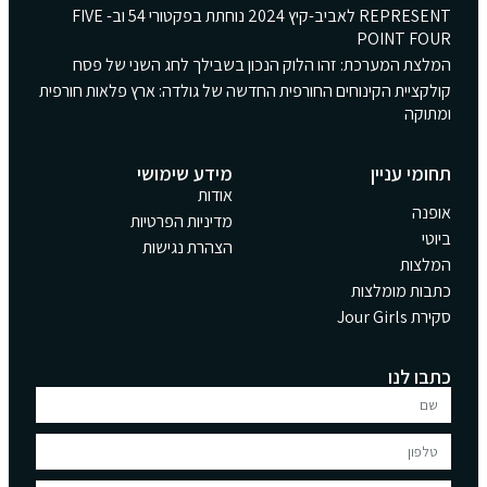
REPRESENT לאביב-קיץ 2024 נוחתת בפקטורי 54 וב- FIVE
POINT F
צת המערכת: זהו הלוק הנכון בשבילך לחג השני של פסח
קציית הקינוחים החורפית החדשה של גולדה: ארץ פלאות חורפית
וקה
מי עניין
מידע שימושי
אודות
נה
מדיניות הפרטיות
י
הצהרת נגישות
צות
ות מומלצות
Jour Gir
ו לנו