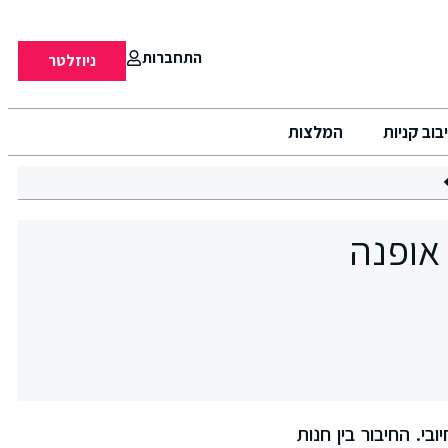
התחברות
ניוזלטר
בוב קניות
המלצות
FIVE POINT  מבית פקטורי 54: אופנה
בי. החיבור בין חנות