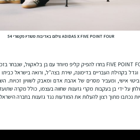
ADIDAS X FIVE POINT FOUR צילום באדיבות סטודיו פקטורי 54
במסגרת הפרויקט, FIVE POINT FOUR בחרו להפיק קליפ מיוחד עם בן בלאקוול, 
פר בן ה-31 נולד וגדל בקהילת העבריים בדימונה, שירת בצה"ל, ורואה בישראל כבית
וביטוי אישי, ומעביר מסרים של אהבת אדם ומאבק לשוויון זכויות. השי
ולחן על ידי בן בעקבות מקרי גזענות שחווה בעצמו, כולל מקרה שתועד 
ת נכתבו מתוך רצון להעלות את המודעות נגד גזענות בחברה הישראלי