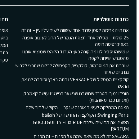
כתבות פופולריות
תחומ
אם היינו צריכות לסמן טרנד אחד ששווה לשים עליו עין – זה זה
אופנ
25 קולות – מסלול אחד: תצוגת הגמר של החוג לעיצוב אופנה
ביוטי
באוניברסיטת חיפה
המלצ
שמישהו יסביר לנו מה קורה כאן: הטרנד הלוהט שמוציא אותנו
כתבו
מהמגרש ישירות לקפה
סקירת Girls
שוברות את המוסכמות: קולקציית הקפסולה לכלות שתרצי ללבוש
גם ביום שאחרי
קולקציית המסלול של VERSACE נחתה בארץ וסובבה לנו את
הראש
תורידו נמוך: הטרנד שחשבנו שנשאר בניינטיז עושה קאמבק
(ואנחנו כבר מאוהבות)
תצוגת המחלקה לעיצוב אופנה שנקר — הקול של דור שלם
Swinging Paris: הקולקציה החדשה של ba&sh
הטעינו את החושים שלכם GUCCI GUILTY ELIXIR DE
PARFUM
SACARA זה לא מה שאת שמה על הפנים – זה הפנים