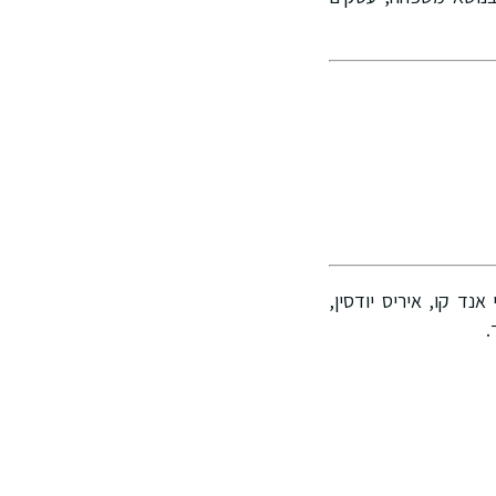
נד קו, איריס יודסין,
.