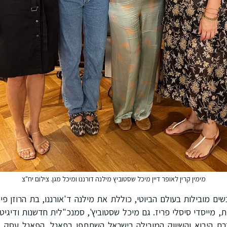
מימין קרין לאופר דיין מיכל שסטוביץ מילנה דורננו ומיכל מגן. צילום יח"צ
ים מובילות בעולם הביוטי, כוללת את מילנה ד'אורננו, בת הרוזן פילי
 מייסדי סיסלי פריז. גם מיכל שסטוביץ', סמנכ"לית חדשנות ודיגיט
ברת היבוא והשיווק המובילה בישראל השתתפו בפאנל. הפאנל עסק 