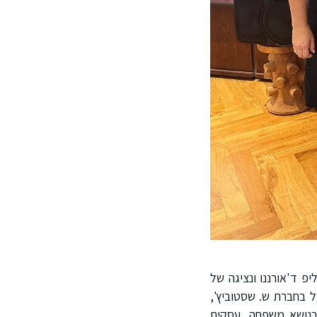
פ ד'אורננו ונציגה של
ל בחברת ש. שסטוביץ',
בנושא משפחה, עסקים