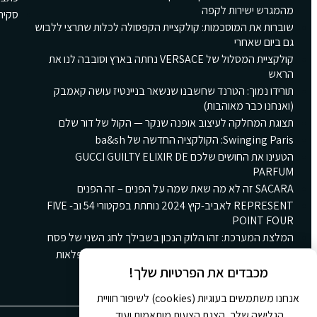
מהמגרש ישירות לקפה
סקירת Girls
שוברות את המוסכמות: קולקציית הקפסולה לכלות שתרצי ללבוש
גם ביום שאחרי
קולקציית המסלול של VERSACE נחתה בארץ וסובבה לנו את
הראש
תורידו נמוך: הטרנד שחשבנו שנשאר בניינטיז עושה קאמבק
(ואנחנו כבר מאוהבות)
תצוגת המחלקה לעיצוב אופנה שנקר — הקול של דור שלם
Swinging Paris: הקולקציה החדשה של ba&sh
הטעינו את החושים שלכם GUCCI GUILTY ELIXIR DE
PARFUM
SACARA זה לא מה שאת שמה על הפנים – זה הפנים
REPRESENT לאביב-קיץ 2024 נוחתת בפקטורי 54 וב- FIVE
POINT FOUR
המלצת המערכת: זהו הלוק הנכון בשבילך לחג השני של פסח
קולקציית הקינוחים החורפית החדשה של גולדה: ארץ פלאות
חורפית ומתוקה
מכבדים את הפרטיות שלך!
אנחנו משתמשים בעוגיות (cookies) לשיפור חוויית
הגלישה שלך, הצגת הצעות מותאמות ועוד.