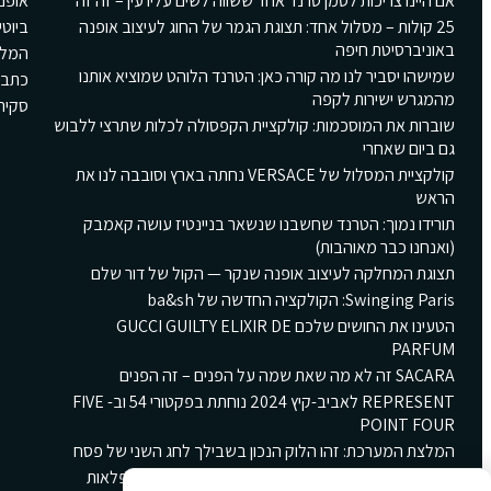
אם היינו צריכות לסמן טרנד אחד ששווה לשים עליו עין – זה זה
אופנ
25 קולות – מסלול אחד: תצוגת הגמר של החוג לעיצוב אופנה
ביוטי
באוניברסיטת חיפה
המלצ
שמישהו יסביר לנו מה קורה כאן: הטרנד הלוהט שמוציא אותנו
כתבו
מהמגרש ישירות לקפה
סקירת Girls
שוברות את המוסכמות: קולקציית הקפסולה לכלות שתרצי ללבוש
גם ביום שאחרי
קולקציית המסלול של VERSACE נחתה בארץ וסובבה לנו את
הראש
תורידו נמוך: הטרנד שחשבנו שנשאר בניינטיז עושה קאמבק
(ואנחנו כבר מאוהבות)
תצוגת המחלקה לעיצוב אופנה שנקר — הקול של דור שלם
Swinging Paris: הקולקציה החדשה של ba&sh
הטעינו את החושים שלכם GUCCI GUILTY ELIXIR DE
PARFUM
SACARA זה לא מה שאת שמה על הפנים – זה הפנים
REPRESENT לאביב-קיץ 2024 נוחתת בפקטורי 54 וב- FIVE
POINT FOUR
המלצת המערכת: זהו הלוק הנכון בשבילך לחג השני של פסח
קולקציית הקינוחים החורפית החדשה של גולדה: ארץ פלאות