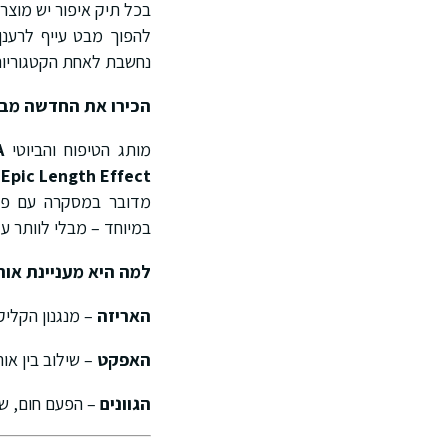
בכל תיק איפור יש מוצ
להפוך מבט עייף לרענן
נחשבת לאחת הקטגוריות 
הכירו את החדשה מבית ETA
מותג הטיפוח והביוטי
A
Epic Length Effect
מדובר במסקרה עם פור
במיוחד – מבלי לוותר ע
למה היא מעניינת אות
האריזה
– מנגנון הקליק
האפקט
– שילוב בין או
הגוונים
– הפעם חום, שמ