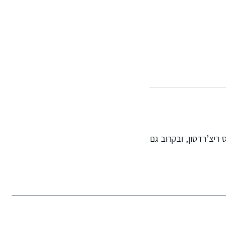
X, בדיוטי פרי ג’יימס ריצ’רדסון, ובקרוב גם