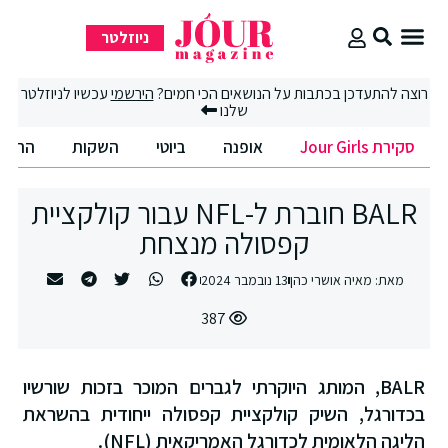
ניוזלטר
סקירת Jour Girls
רוצה להתעדכן בכתבות על הנושאים הכי חמים?
הירשמי
עכשיו לניוזלטר
שלנו
סקירת Jour Girls
אופנה
ביוטי
השקות
החיים הט
BALR חוברת ל-NFL עבור קולקציית
קפסולה מנצחת
מאת:
מאיה אושרי כהן
13 נובמבר 2024
387
BALR, המותג היוקרתי לגברים המוכר בזכות שורשיו
בכדורגל, השיק קולקציית קפסולה ייחודית בהשראת
הליגה הלאומית לכדורגל האמריקאית (NFL).