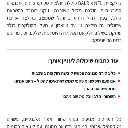
קולקציית BALR x NFL כוללת חולצות טי, קפוצ'ונים, מכנסיים
ספורטיביים, חולצת פלנל משובצת, ז'קט בומבר בהשראת
קולג', צעיף גדול וג'רזי כדורגל שמעוצב כחולצה ארוכת
שרוולים עם חולצת טי עם צווארון V מעל. הקולקציה כולה
עוסקת בשילוב חלק עם המלתחה היומיומית שלכם, וכן, פריטים
רבים הם יוניסקס.
עוד כתבות שיכולות לעניין אותך:
כל בחורה מגניבה עכשיו לובשת חולצות בשכבות
אם פעם חיפשנו משקפי שמש שיתאימו להכול – היום אנחנו
מחפשים את ההפך
השחור- הלבן וכל מה שביניהם
כל הפריטים מגיעים בגווני שחור ואפור אלגנטיים, עשויים
מטקסטיל איכותי. המיתוג עדין אך מסוגנן, עם לוגואים רקומים