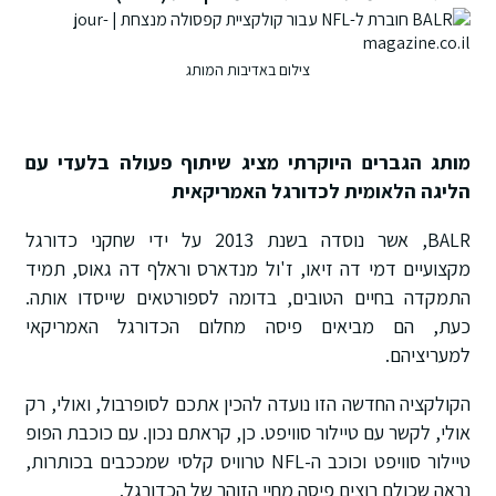
צילום באדיבות המותג
מותג הגברים היוקרתי מציג שיתוף פעולה בלעדי עם
הליגה הלאומית לכדורגל האמריקאית
BALR, אשר נוסדה בשנת 2013 על ידי שחקני כדורגל
מקצועיים דמי דה זיאו, ז'ול מנדארס וראלף דה גאוס, תמיד
התמקדה בחיים הטובים, בדומה לספורטאים שייסדו אותה.
כעת, הם מביאים פיסה מחלום הכדורגל האמריקאי
למעריציהם.
הקולקציה החדשה הזו נועדה להכין אתכם לסופרבול, ואולי, רק
אולי, לקשר עם טיילור סוויפט. כן, קראתם נכון. עם כוכבת הפופ
טיילור סוויפט וכוכב ה-NFL טרוויס קלסי שמככבים בכותרות,
נראה שכולם רוצים פיסה מחיי הזוהר של הכדורגל.