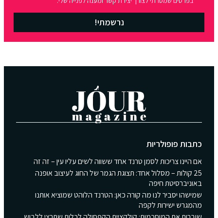
בפרטים שמסרתי לצורך יצירת קשר ומענה לפנייה שלי.
נרשמתי!
כתבות פופולריות
אם היינו צריכות לסמן טרנד אחד ששווה לשים עליו עין – זה זה
25 קולות – מסלול אחד: תצוגת הגמר של החוג לעיצוב אופנה
באוניברסיטת חיפה
שמישהו יסביר לנו מה קורה כאן: הטרנד הלוהט שמוציא אותנו
מהמגרש ישירות לקפה
שוברות את המוסכמות: קולקציית הקפסולה לכלות שתרצי ללבוש